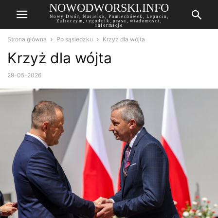
NOWODWORSKI.INFO
Nowy Dwór, Nasielsk, Pomiechówek, Leoncin,
Zalroczym, tygodnik, prasa, wiadomości,
informacje
Strona główna
Po sąsiedzku
Krzyż dla wójta
Krzyż dla wójta
29-05-2026