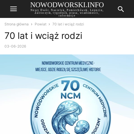
NOWODWORSKI.INFO
Nowy Dwór, Nasielsk, Pomiechówek, Leoncin,
Zalroczym, tygodnik, prasa, wiadomości,
informacje
Strona główna
Powiat
70 lat i wciąż rodzi
70 lat i wciąż rodzi
03-06-2026