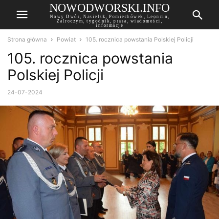
NOWODWORSKI.INFO
Nowy Dwór, Nasielsk, Pomiechówek, Leoncin,
Zalroczym, tygodnik, prasa, wiadomości,
informacje
Strona główna
Powiat
105. rocznica powstania Polskiej Policji
105. rocznica powstania
Polskiej Policji
24-07-2024