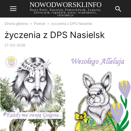
NOWODWORSKI.INFO
Nowy Dwór, Nasielsk, Pomiechówek, Leoncin,
Zalroczym, tygodnik, prasa, wiadomości,
informacje
Strona główna
Powiat
życzenia z DPS Nasielsk
życzenia z DPS Nasielsk
27-03-2026