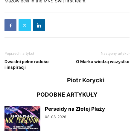
Mazowiecki in the MKS Świt first team.
Poprzedni artykuł
Następny artykuł
Dwa dni pełne radości
O Marku wiedzą wszystko
i inspiracji
Piotr Korycki
PODOBNE ARTYKUŁY
Perseidy na Złotej Plaży
08-08-2026