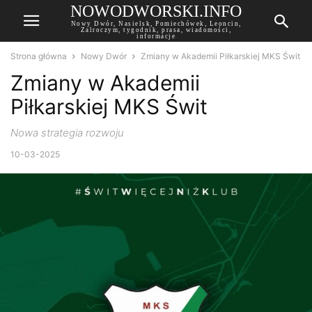
NOWODWORSKI.INFO
Nowy Dwór, Nasielsk, Pomiechówek, Leoncin,
Zalroczym, tygodnik, prasa, wiadomości,
informacje
Strona główna
Nowy Dwór
Zmiany w Akademii Piłkarskiej MKS Świt
Zmiany w Akademii
Piłkarskiej MKS Świt
Nowa strategia rozwoju
10-03-2025