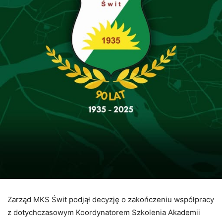
Zarząd MKS Świt podjął decyzję o zakończeniu współpracy
z dotychczasowym Koordynatorem Szkolenia Akademii