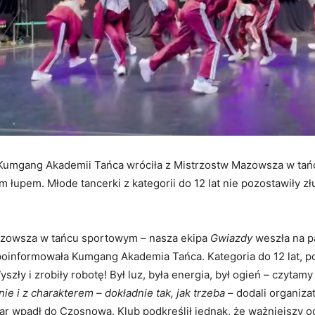
Kumgang Akademii Tańca wróciła z Mistrzostw Mazowsza w ta
m łupem. Młode tancerki z kategorii do 12 lat nie pozostawiły z
zowsza w tańcu sportowym – nasza ekipa
Gwiazdy
weszła na p
poinformowała Kumgang Akademia Tańca. Kategoria do 12 lat, 
szły i zrobiły robotę! Był luz, była energia, był ogień – czytamy 
ie i z charakterem – dokładnie tak, jak trzeba
– dodali organizat
har wpadł do Czosnowa. Klub podkreślił jednak, że ważniejszy o