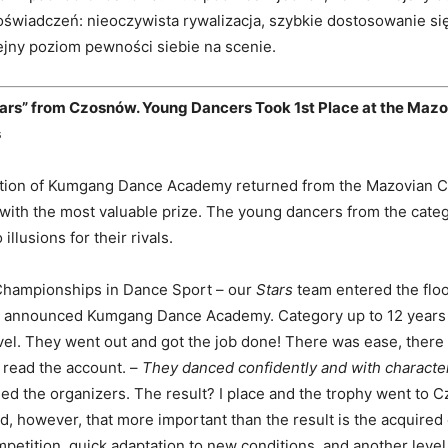
oświadczeń: nieoczywista rywalizacja, szybkie dostosowanie s
ejny poziom pewności siebie na scenie.
Stars” from Czosnów. Young Dancers Took 1st Place at the Maz
s
tion of Kumgang Dance Academy returned from the Mazovian 
with the most valuable prize. The young dancers from the categ
 illusions for their rivals.
hampionships in Dance Sport – our
Stars
team entered the floo
– announced Kumgang Dance Academy. Category up to 12 years 
vel. They went out and got the job done! There was ease, there
– read the account. –
They danced confidently and with character 
ed the organizers. The result? I place and the trophy went to 
, however, that more important than the result is the acquired
etition, quick adaptation to new conditions, and another level 