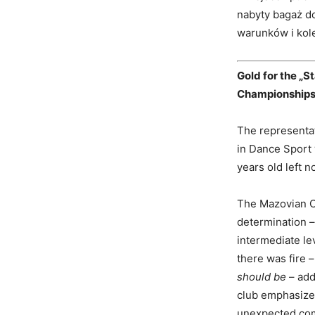
nabyty bagaż d
warunków i kol
Gold for the „
Championship
The representa
in Dance Sport 
years old left no
The Mazovian C
determination 
intermediate le
there was fire 
should be
– add
club emphasized
unexpected comp