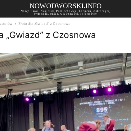
NOWODWORSKI.INFO
Nowy Dwór, Nasielsk, Pomiechówek, Leoncin, Zalroczym,
tygodnik, prasa, wiadomości, informacje
zosnów
Złoto dla „Gwiazd” z Czosnowa
la „Gwiazd” z Czosnowa