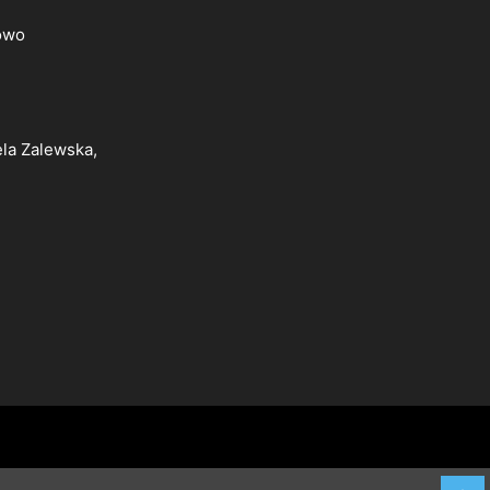
owo
ela Zalewska,