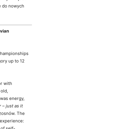
ię do nowych
ovian
Championships
ory up to 12
r with
old,
 was energy,
– just as it
Czosnów. The
 experience:
of self-