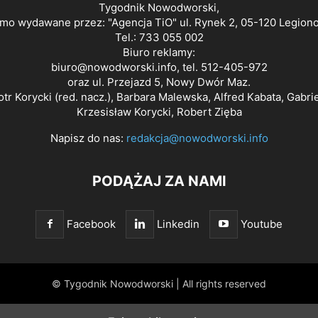
Tygodnik Nowodworski,
smo wydawane przez: "Agencja TiO" ul. Rynek 2, 05-120 Legion
Tel.: 733 055 002
Biuro reklamy:
biuro@nowodworski.info
, tel. 512-405-972
oraz ul. Przejazd 5, Nowy Dwór Maz.
otr Korycki (red. nacz.), Barbara Malewska, Alfred Kabata, Gabri
Krzesisław Korycki, Robert Zięba
Napisz do nas:
redakcja@nowodworski.info
PODĄŻAJ ZA NAMI
Facebook
Linkedin
Youtube
© Tygodnik Nowodworski | All rights reserved