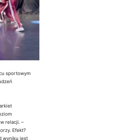
ńcu sportowym
łudzeń
arkiet
poziom
w relacji. –
orzy. Efekt?
d wyniku jest