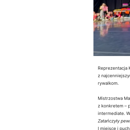
Reprezentacja 
z najcenniejszy
rywalkom.
Mistrzostwa Ma
z konkretem – 
intermediate. Wy
Zatańczyły pewn
I miejsce i puc