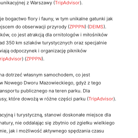
munikacyjnej z Warszawy​
(
TripAdvisor
)
​.
e bogactwo flory i fauny, w tym unikalne gatunki jak
ejscem do obserwacji przyrody​
(
ZPPPN
)
(
DEIMS
)
​.
ów, co jest atrakcją dla ornitologów i miłośników
nad 350 km szlaków turystycznych oraz specjalnie
wiają odpoczynek i organizację pikników
ripAdvisor
)
(
ZPPPN
)
​.
a dotrzeć własnym samochodem, co jest
w Nowego Dworu Mazowieckiego, gdyż z tego
ransportu publicznego na teren parku. Dla
y, które dowożą w różne części parku​
(
TripAdvisor
)
​.
cyjną i turystyczną, stanowi doskonałe miejsce dla
atury, nie oddalając się zbytnio od zgiełku wielkiego
nie, jak i możliwość aktywnego spędzania czasu