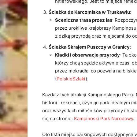
hitlerowskiego. Jest to miejsce reflek
Ścieżka do Karczmiska w Truskawiu
:
Sceniczna trasa przez las
: Rozpoczy
przez urokliwe krajobrazy Kampinosu
z dziką przyrodą oraz miejscami do o
Ścieżka Skrajem Puszczy w Granicy
:
Kładki i obserwacje przyrody
: Ta oko
którzy chcą spędzić aktywnie czas, obs
przez mokradła, co pozwala na bliskie
(
PolskieSzlaki
)
​.
Każda z tych atrakcji Kampinoskiego Parku
historii i rekreacji, czyniąc park idealnym 
oraz wszystkich miłośników przyrody i histor
się na stronie:
Kampinoski Park Narodowy
.
Oto lista miejsc parkingowych dostępnyc