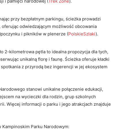
sji i pamięci narodowej​
(
Trek Zone
)
​.
nając przy bezpłatnym parkingu, ścieżka prowadzi
, oferując odwiedzającym możliwość obcowania
dpoczynku i pikników w plenerze​
(
PolskieSzlaki
)
​.
ło 2-kilometrowa pętla to idealna propozycja dla tych,
erwując unikalną florę i faunę. Ścieżka oferuje kładki
 spotkania z przyrodą bez ingerencji w jej ekosystem​
 Narodowego stanowi unikalne połączenie edukacji,
miejscem na wycieczki dla rodzin, grup szkolnych
ii. Więcej informacji o parku i jego atrakcjach znajduje
h w Kampinoskim Parku Narodowym: