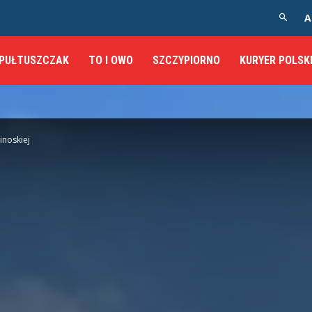
A
PUŁTUSZCZAK
TO I OWO
SZCZYPIORNO
KURYER POLSK
noskiej