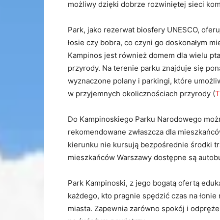
możliwy dzięki dobrze rozwiniętej sieci ko
Park, jako rezerwat biosfery UNESCO, oferuj
łosie czy bobra, co czyni go doskonałym mi
Kampinos jest również domem dla wielu ptak
przyrody. Na terenie parku znajduje się po
wyznaczone polany i parkingi, które umożli
w przyjemnych okolicznościach przyrody​
(
T
Do Kampinoskiego Parku Narodowego możn
rekomendowane zwłaszcza dla mieszkańcó
kierunku nie kursują bezpośrednie środki t
mieszkańców Warszawy dostępne są autobus
Park Kampinoski, z jego bogatą ofertą eduka
każdego, kto pragnie spędzić czas na łonie n
miasta. Zapewnia zarówno spokój i odpręże