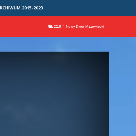
RCHIWUM 2015-2023
I
C
22.8
Nowy Dwór Mazowiecki