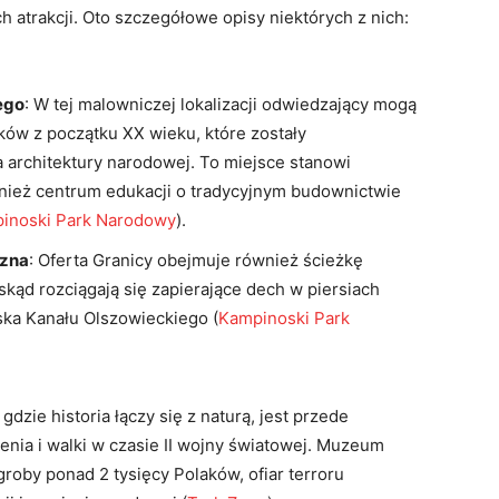
atrakcji. Oto szczegółowe opisy niektórych z nich:
ego
: W tej malowniczej lokalizacji odwiedzający mogą
ów z początku XX wieku, które zostały
 architektury narodowej. To miejsce stanowi
ównież centrum edukacji o tradycyjnym budownictwie
inoski Park Narodowy
)
​.
czna
: Oferta Granicy obejmuje również ścieżkę
kąd rozciągają się zapierające dech w piersiach
ska Kanału Olszowieckiego​
(
Kampinoski Park
 gdzie historia łączy się z naturą, jest przede
nia i walki w czasie II wojny światowej. Muzeum
oby ponad 2 tysięcy Polaków, ofiar terroru