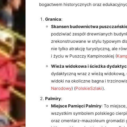
bogactwem historycznych oraz edukacyjnych 
Granica
:
Skansen budownictwa puszczański
podziwiać zespół drewnianych budynk
zrekonstruowane w stylu typowym dla
nie tylko atrakcję turystyczną, ale r
i życiu w Puszczy Kampinoskiej​
(
Kamp
Wieża widokowa i ścieżka dydakty
dydaktyczną wraz z wieżą widokową, s
widoki na okoliczne bagna i trzcinowi
Narodowy
)
(
PolskieSzlaki
)
​.
Palmiry
:
Miejsce Pamięci Palmiry
: To miejsce,
wszystkim symbolem polskiego cierpie
oraz cmentarz-mauzoleum gromadzi gr