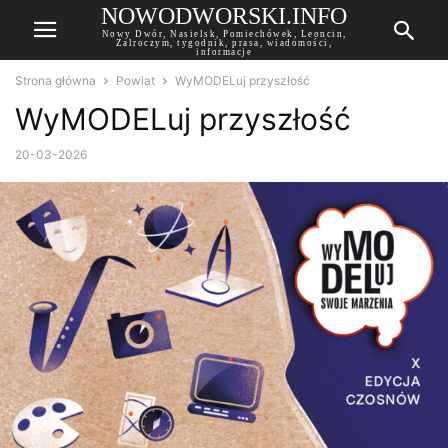
NOWODWORSKI.INFO
Nowy Dwór, Nasielsk, Pomiechówek, Leoncin,
Zalroczym, tygodnik, prasa, wiadomości,
informacje
Strona główna
Powiat
WyMODELuj przyszłość
WyMODELuj przyszłość
20-03-2026