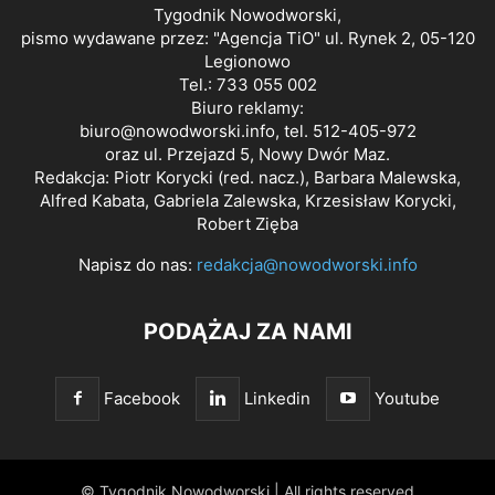
Tygodnik Nowodworski,
pismo wydawane przez: "Agencja TiO" ul. Rynek 2, 05-120
Legionowo
Tel.: 733 055 002
Biuro reklamy:
biuro@nowodworski.info
, tel. 512-405-972
oraz ul. Przejazd 5, Nowy Dwór Maz.
Redakcja: Piotr Korycki (red. nacz.), Barbara Malewska,
Alfred Kabata, Gabriela Zalewska, Krzesisław Korycki,
Robert Zięba
Napisz do nas:
redakcja@nowodworski.info
PODĄŻAJ ZA NAMI
Facebook
Linkedin
Youtube
© Tygodnik Nowodworski | All rights reserved