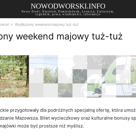
NOWODWORSKI.INFO
Nowy Dwór, Nasielsk, Pomiechówek, Leoncin, Zalroczym,
tygodnik, prasa, wiadomości, informacje
owiat
Wydłużony weekend majowy tuż-tuż
ony weekend majowy tuż-tuż
kie przygotowały dla podróżnych specjalną ofertę, która umożl
dzanie Mazowsza. Bilet wycieczkowy oraz kulturalne bonusy sp
majówki może być prostsze niż myślisz.