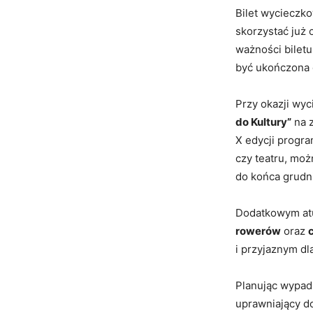
Bilet wycieczk
skorzystać już 
ważności bile
być ukończona 
Przy okazji wyc
do Kultury”
na z
X edycji progra
czy teatru, moż
do końca grudni
Dodatkowym atu
rowerów
oraz
i przyjaznym dla
Planując wypad
uprawniający d