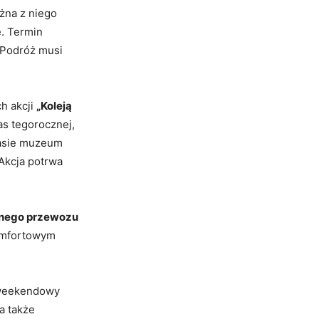
żna z niego
e. Termin
 Podróż musi
ch akcji
„Koleją
as tegorocznej,
 kasie muzeum
 Akcja potrwa
tnego przewozu
komfortowym
 weekendowy
a także