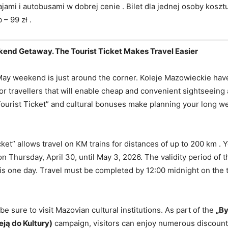
ami i autobusami w dobrej cenie . Bilet dla jednej osoby kosztuj
– 99 zł .
nd Getaway. The Tourist Ticket Makes Travel Easier
ay weekend is just around the corner. Koleje Mazowieckie hav
 for travellers that will enable cheap and convenient sightseeing
ourist Ticket” and cultural bonuses make planning your long 
ket” allows travel on KM trains for distances of up to 200 km . Y
on Thursday, April 30, until May 3, 2026. The validity period of
 is one day. Travel must be completed by 12:00 midnight on the ti
be sure to visit Mazovian cultural institutions. As part of the
„By
eją do Kultury)
campaign, visitors can enjoy numerous discoun