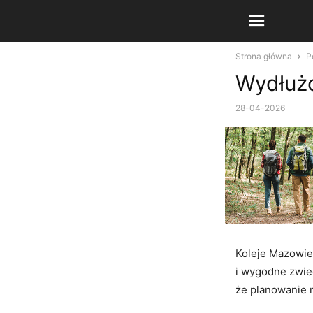
Strona główna
P
Wydłuż
28-04-2026
Koleje Mazowiec
i wygodne zwie
że planowanie 