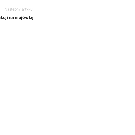
Następny artykuł
rakcji na majówkę