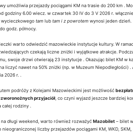
owy umożliwia przejazdy pociągami KM na trasie do 200 km . Mo
od godziny 6.00 wiecz. w czwartek 30 IV do 3 V 2026 r. włączni
tu wycieczkowego
tam
lub
tam i z powrotem
wynosi jeden dzień.
do godz. północy.
ieczki warto odwiedzić mazowieckie instytucje kultury. W rama
wiedzających czekają liczne zniżki i wyjątkowe atrakcje. Podcz
mu, swoje drzwi otwierają 23 instytucje . Okazując bilet KM w
na liczyć nawet na 50% zniżki (np. w Muzeum Niepodległości) .
a 2026 r. .
tem podróży z Kolejami Mazowieckimi jest możliwość
bezpła
czworonożnych przyjaciół
, co czyni wyjazd jeszcze bardziej 
 całej rodziny .
 na długi weekend, warto również rozważyć
Mazobilet
– bilet
o nieograniczonej liczby przejazdów pociągami KM, WKD, SKM, 