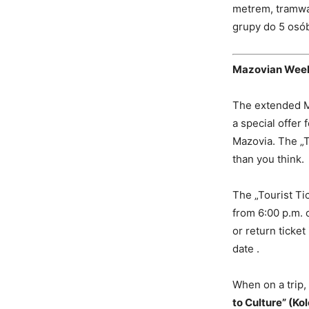
metrem, tramwaj
grupy do 5 osób 
Mazovian Weeke
The extended M
a special offer
Mazovia. The „T
than you think.
The „Tourist Tic
from 6:00 p.m. 
or return ticket
date .
When on a trip, 
to Culture” (Kol