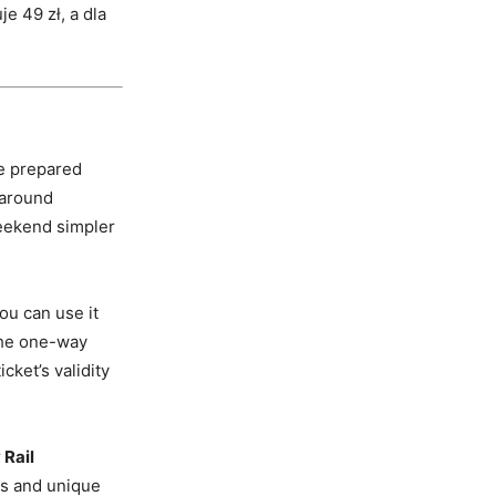
e 49 zł, a dla
e prepared
 around
weekend simpler
ou can use it
 the one-way
cket’s validity
 Rail
ts and unique