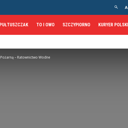
A
PUŁTUSZCZAK
TO I OWO
SZCZYPIORNO
KURYER POLSK
żą Pożarną – Ratownictwo Wodne