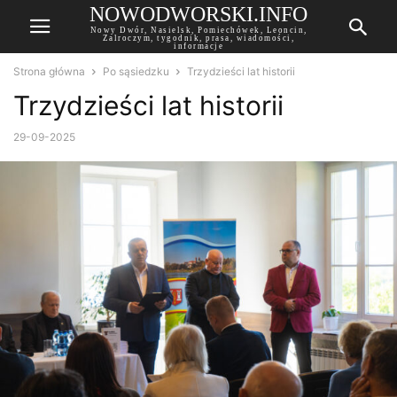
NOWODWORSKI.INFO
Nowy Dwór, Nasielsk, Pomiechówek, Leoncin,
Zalroczym, tygodnik, prasa, wiadomości,
informacje
Strona główna
Po sąsiedzku
Trzydzieści lat historii
Trzydzieści lat historii
29-09-2025