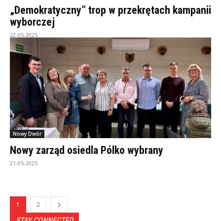
„Demokratyczny” trop w przekrętach kampanii
wyborczej
22-05-2025
Nowy Dwór
Nowy zarząd osiedla Pólko wybrany
21-05-2025
1
2
STAY CONNECTED