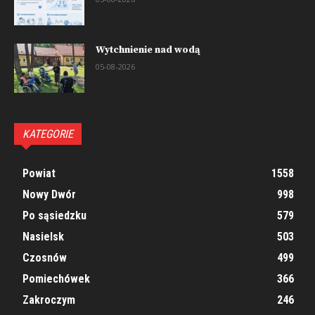
Wytchnienie nad wodą
05-08-2026
KATEGORIE
Powiat
1558
Nowy Dwór
998
Po sąsiedzku
579
Nasielsk
503
Czosnów
499
Pomiechówek
366
Zakroczym
246