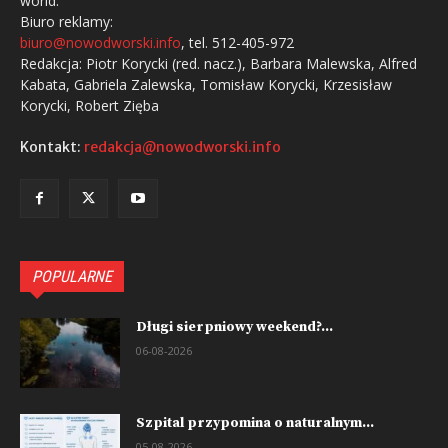
world.
Biuro reklamy:
biuro@nowodworski.info
, tel. 512-405-972
Redakcja: Piotr Korycki (red. nacz.), Barbara Malewska, Alfred
Kabata, Gabriela Zalewska, Tomisław Korycki, Krzesisław
Korycki, Robert Zięba
Kontakt:
redakcja@nowodworski.info
POPULARNE
Długi sierpniowy weekend?...
06-08-2026
Szpital przypomina o naturalnym...
05-08-2026