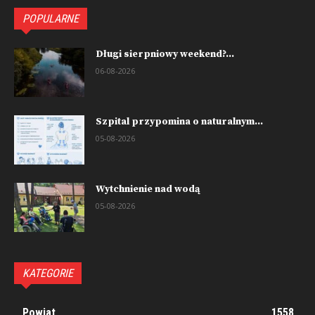
POPULARNE
Długi sierpniowy weekend?...
06-08-2026
Szpital przypomina o naturalnym...
05-08-2026
Wytchnienie nad wodą
05-08-2026
KATEGORIE
Powiat
1558