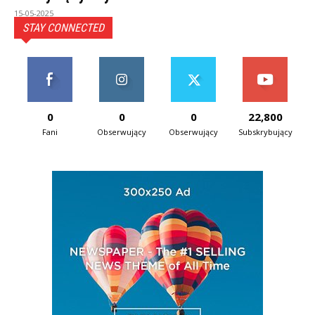
15-05-2025
STAY CONNECTED
0
0
0
22,800
Fani
Obserwujący
Obserwujący
Subskrybujący