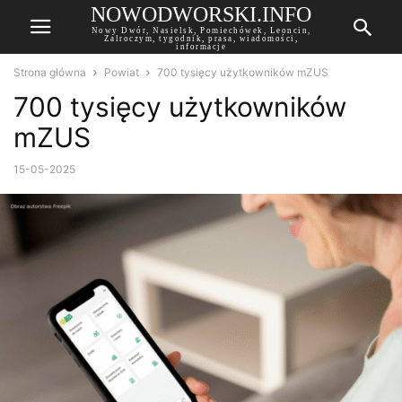
NOWODWORSKI.INFO
Nowy Dwór, Nasielsk, Pomiechówek, Leoncin,
Zalroczym, tygodnik, prasa, wiadomości,
informacje
Strona główna
Powiat
700 tysięcy użytkowników mZUS
700 tysięcy użytkowników
mZUS
15-05-2025