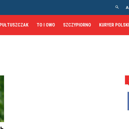
A
PUŁTUSZCZAK
TO I OWO
SZCZYPIORNO
KURYER POLSK