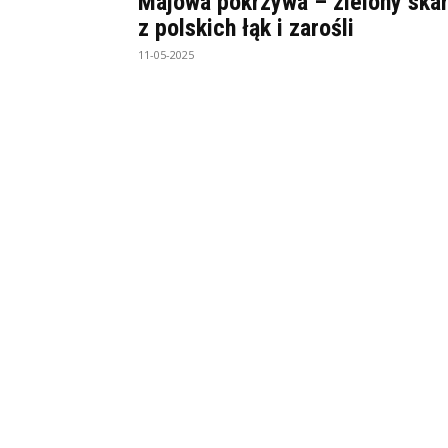
Majowa pokrzywa – zielony ska
z polskich łąk i zarośli
11-05-2025