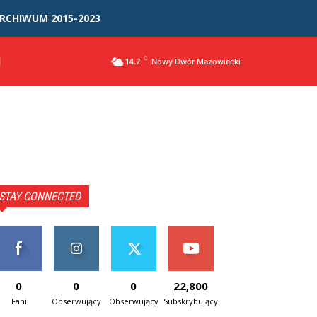
RCHIWUM 2015-2023
I
C
14.7
Nowy Dwór Mazowiecki
STAY CONNECTED
0
0
0
22,800
Fani
Obserwujący
Obserwujący
Subskrybujący