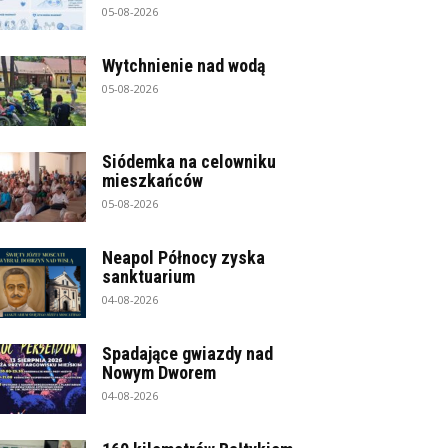
05-08-2026
Wytchnienie nad wodą
05-08-2026
Siódemka na celowniku
mieszkańców
05-08-2026
Neapol Północy zyska
sanktuarium
04-08-2026
Spadające gwiazdy nad
Nowym Dworem
04-08-2026