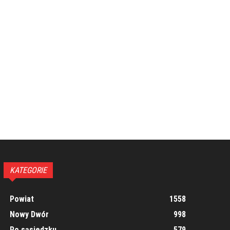
KATEGORIE
Powiat
1558
Nowy Dwór
998
Po sąsiedzku
579