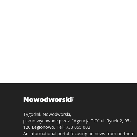
Tygodnik Nowodworski,
pismo wydawane przez: "Agencja TiO" ul. Rynek 2, 05-
120 Legionowo, Tel.: 733 055 002
An informational portal focusing on news from northern