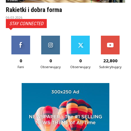
Powiat
Rakietki i dobra forma
06-03-2026
STAY CONNECTED
0
0
0
22,800
Fani
Obserwujący
Obserwujący
Subskrybujący