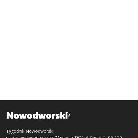
Tygodnik Nowodworski,
pismo wydawane przez: "Agencja TiO" ul. Rynek 2, 05-120