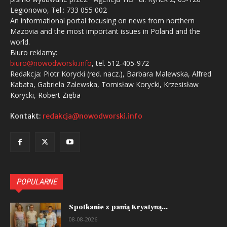
Legionowo, Tel.: 733 055 002
An informational portal focusing on news from northern
Mazovia and the most important issues in Poland and the
world.
Biuro reklamy:
biuro@nowodworski.info
, tel. 512-405-972
Redakcja: Piotr Korycki (red. nacz.), Barbara Malewska, Alfred
Kabata, Gabriela Zalewska, Tomisław Korycki, Krzesisław
Korycki, Robert Zięba
Kontakt:
redakcja@nowodworski.info
POPULARNE
Spotkanie z panią Krystyną...
08-08-2026