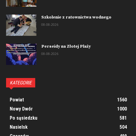
Szkolenie z ratownictwa wodnego
08-08-2026
Perseidy na Złotej Plaży
08-08-2026
KATEGORIE
Powiat
1560
Nowy Dwór
1000
Po sąsiedzku
581
Nasielsk
504