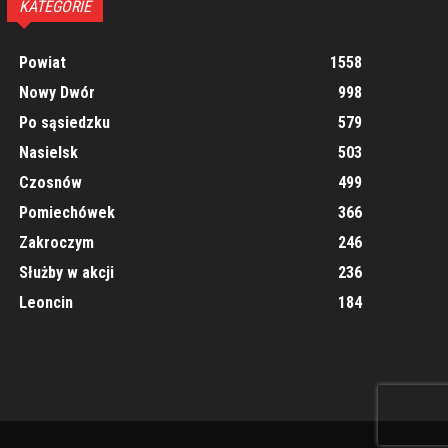
KATEGORIE
Powiat
1558
Nowy Dwór
998
Po sąsiedzku
579
Nasielsk
503
Czosnów
499
Pomiechówek
366
Zakroczym
246
Służby w akcji
236
Leoncin
184