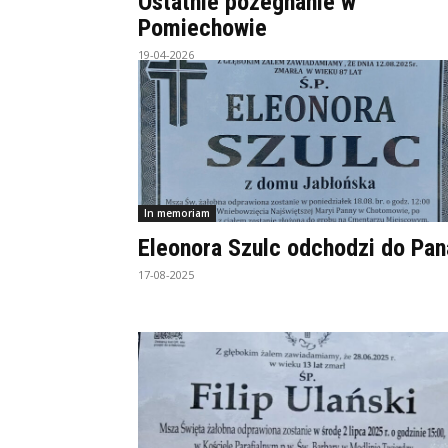
Ostatnie pożegnanie w
Pomiechowie
19-04-2026
In memoriam
Eleonora Szulc odchodzi do Pan
17-08-2025