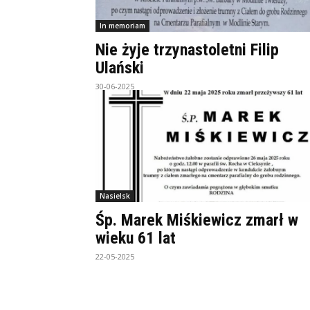
In memoriam
Nie żyje trzynastoletni Filip
Ulański
30-06-2025
Nasielsk
Śp. Marek Miśkiewicz zmarł w
wieku 61 lat
22-05-2025