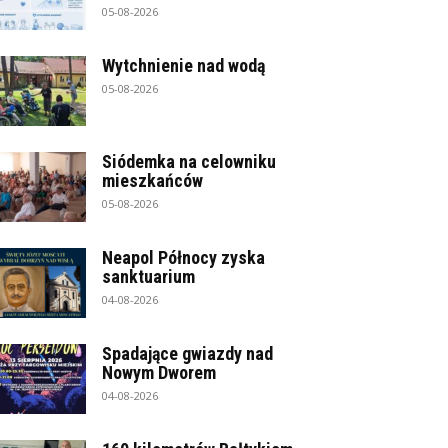
05-08-2026
Wytchnienie nad wodą
05-08-2026
Siódemka na celowniku
mieszkańców
05-08-2026
Neapol Północy zyska
sanktuarium
04-08-2026
Spadające gwiazdy nad
Nowym Dworem
04-08-2026