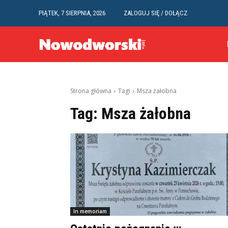
PIĄTEK, 7 SIERPNIA, 2026
ZALOGUJ SIĘ / DOŁĄCZ
Strona główna
Tagi
Msza żałobna
Tag:
Msza żałobna
In memoriam