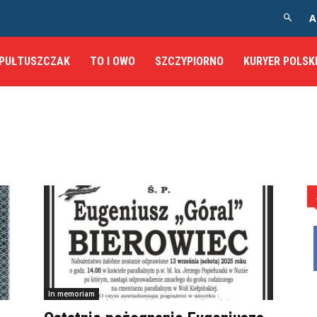
A
PUŁTUSZCZAK
TO I OWO
SZCZYPIORNO
KURYER POLSK
In memoriam