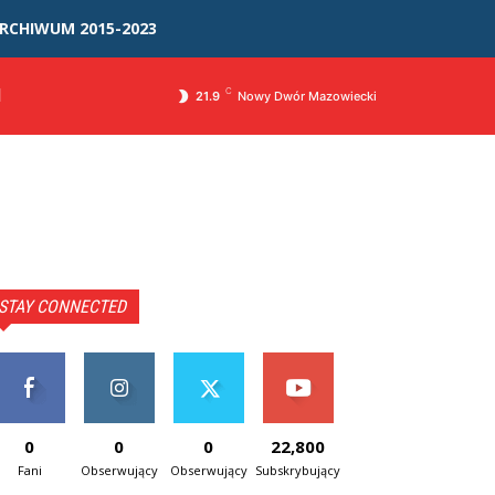
RCHIWUM 2015-2023
I
C
21.9
Nowy Dwór Mazowiecki
STAY CONNECTED
0
0
0
22,800
Fani
Obserwujący
Obserwujący
Subskrybujący