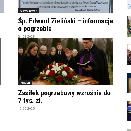
Nowy Dwór
Śp. Edward Zieliński – informacja
o pogrzebie
24-05-2025
Powiat
Zasiłek pogrzebowy wzrośnie do
7 tys. zł.
10-05-2025