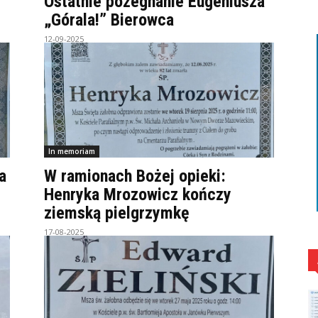
Ostatnie pożegnanie Eugeniusza
„Górala!” Bierowca
12-09-2025
In memoriam
a
W ramionach Bożej opieki:
Henryka Mrozowicz kończy
ziemską pielgrzymkę
17-08-2025