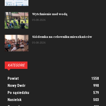
Wytchnienie nad wodą
05-08-2026
Siódemka na celowniku mieszkańców
05-08-2026
KATEGORIE
Powiat
1558
Nowy Dwór
998
Po sąsiedzku
579
Nasielsk
503