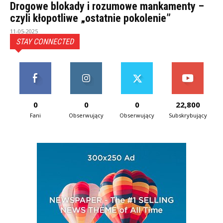
Drogowe blokady i rozumowe mankamenty –
czyli kłopotliwe „ostatnie pokolenie”
11-05-2025
STAY CONNECTED
0
0
0
22,800
Fani
Obserwujący
Obserwujący
Subskrybujący