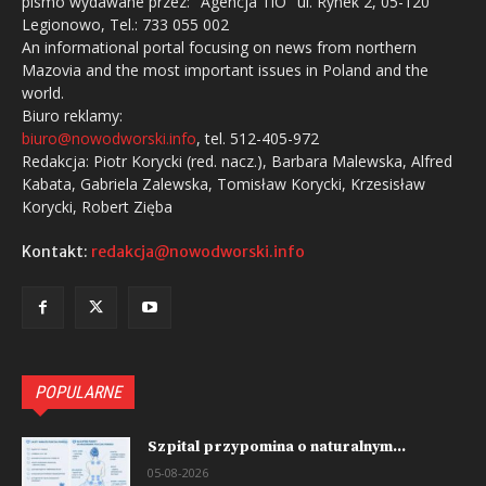
pismo wydawane przez: "Agencja TiO" ul. Rynek 2, 05-120
Legionowo, Tel.: 733 055 002
An informational portal focusing on news from northern
Mazovia and the most important issues in Poland and the
world.
Biuro reklamy:
biuro@nowodworski.info
, tel. 512-405-972
Redakcja: Piotr Korycki (red. nacz.), Barbara Malewska, Alfred
Kabata, Gabriela Zalewska, Tomisław Korycki, Krzesisław
Korycki, Robert Zięba
Kontakt:
redakcja@nowodworski.info
POPULARNE
Szpital przypomina o naturalnym...
05-08-2026