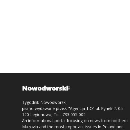
Tygodnik Nowodworski,
pismo wydawane przez: "Agencja TiO" ul. Rynek 2, 05-
120 Legionowo, Tel.: 733 055 002
An informational portal focusing on news from northern
Mazovia and the most important issues in Poland and