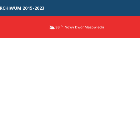
RCHIWUM 2015-2023
I
C
33
Nowy Dwór Mazowiecki