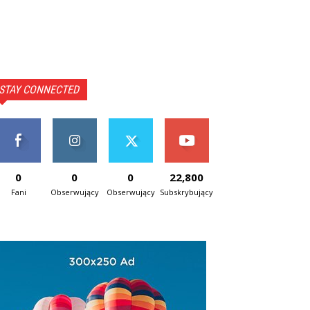
STAY CONNECTED
0
0
0
22,800
Fani
Obserwujący
Obserwujący
Subskrybujący