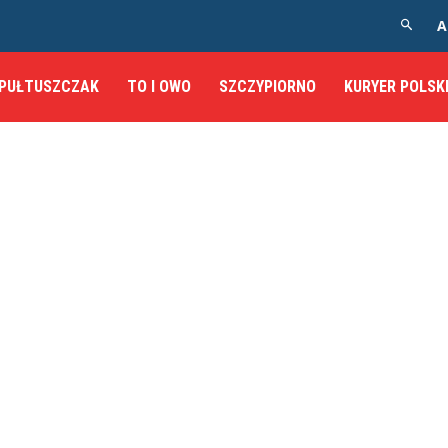
A
PUŁTUSZCZAK
TO I OWO
SZCZYPIORNO
KURYER POLSK