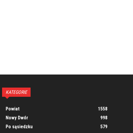
KATEGORIE
Powiat
1558
Nowy Dwór
998
Po sąsiedzku
579