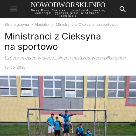
NOWODWORSKI.INFO
Nowy Dwór, Nasielsk, Pomiechówek, Leoncin,
Zalroczym, tygodnik, prasa, wiadomości,
informacje
Strona główna
Nasielsk
Ministranci z Cieksyna na sportowo
Ministranci z Cieksyna
na sportowo
Szóste miejsce w diecezjalnych mistrzostwach piłkarskich
18-05-2025