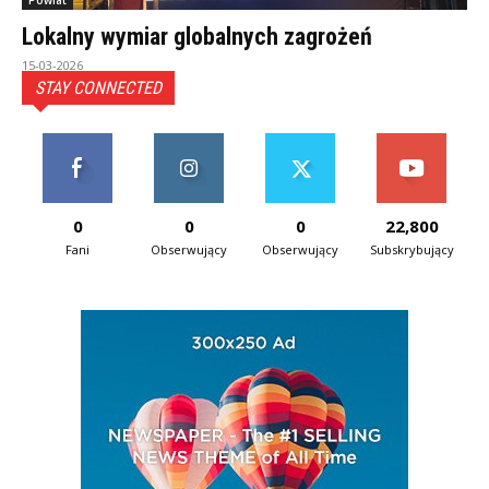
Powiat
Lokalny wymiar globalnych zagrożeń
15-03-2026
STAY CONNECTED
0
0
0
22,800
Fani
Obserwujący
Obserwujący
Subskrybujący