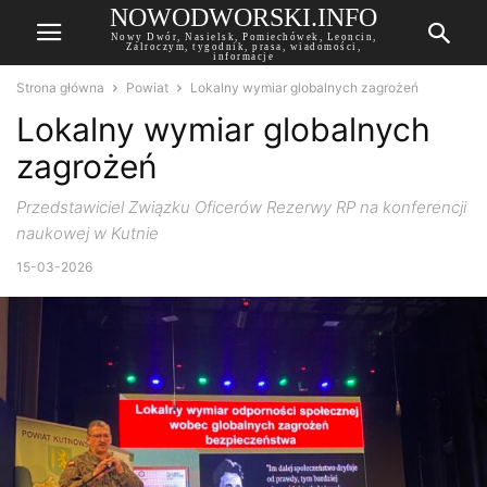
NOWODWORSKI.INFO
Nowy Dwór, Nasielsk, Pomiechówek, Leoncin,
Zalroczym, tygodnik, prasa, wiadomości,
informacje
Strona główna
Powiat
Lokalny wymiar globalnych zagrożeń
Lokalny wymiar globalnych
zagrożeń
Przedstawiciel Związku Oficerów Rezerwy RP na konferencji
naukowej w Kutnie
15-03-2026