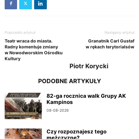
Poprzedni artykuł
Następny artykuł
Teatr wraca do miasta.
Granatnik Carl Gustaf
Radny komentuje zmiany
w rękach terytorialsów
w Nowodworskim Ośrodku
Kultury
Piotr Korycki
PODOBNE ARTYKUŁY
82-ga rocznica walk Grupy AK
Kampinos
08-08-2026
Czy rozpoznajesz tego
mężczyznę?