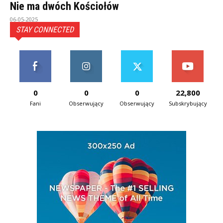
Nie ma dwóch Kościołów
06-05-2025
STAY CONNECTED
0
0
0
22,800
Fani
Obserwujący
Obserwujący
Subskrybujący