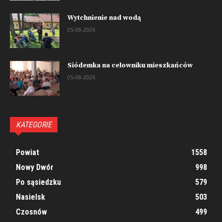
Wytchnienie nad wodą
05-08-2026
Siódemka na celowniku mieszkańców
05-08-2026
KATEGORIE
Powiat
1558
Nowy Dwór
998
Po sąsiedzku
579
Nasielsk
503
Czosnów
499