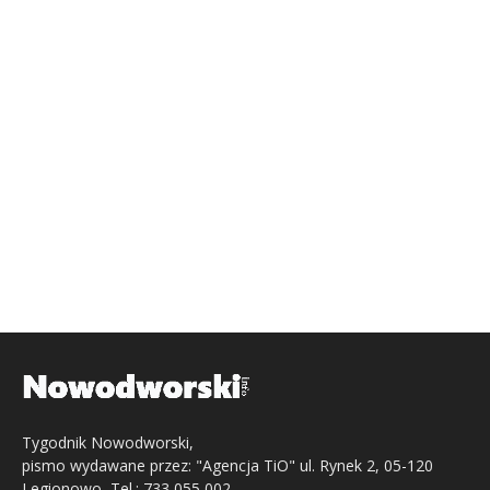
Tygodnik Nowodworski,
pismo wydawane przez: "Agencja TiO" ul. Rynek 2, 05-120
Legionowo, Tel.: 733 055 002