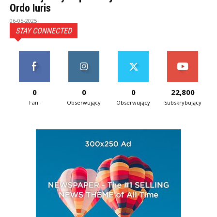
Ordo Iuris
06-05-2025
STAY CONNECTED
0
0
0
22,800
Fani
Obserwujący
Obserwujący
Subskrybujący