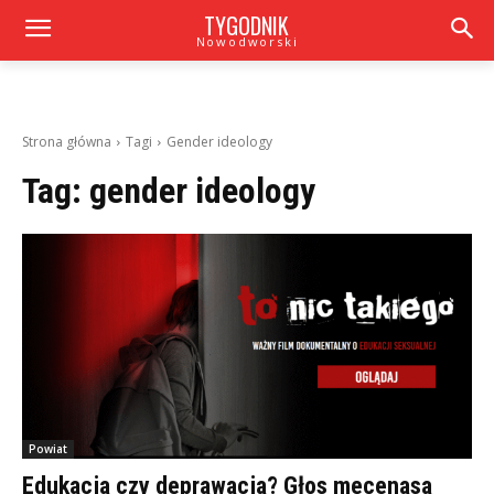
TYGODNIK
Nowodworski
Strona główna
Tagi
Gender ideology
Tag:
gender ideology
Powiat
Edukacja czy deprawacja? Głos mecenasa