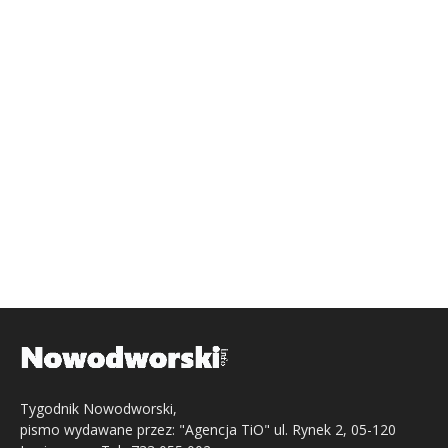
Tygodnik Nowodworski,
pismo wydawane przez: "Agencja TiO" ul. Rynek 2, 05-120