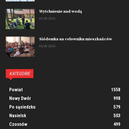
Wytchnienie nad wodą
05-08-2026
Siódemka na celowniku mieszkańców
05-08-2026
KATEGORIE
Powiat
1558
Nowy Dwór
998
Po sąsiedzku
579
Nasielsk
503
Czosnów
499