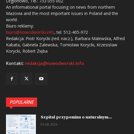
Legionowo, Tel.: 733 055 002
An informational portal focusing on news from northern
Mazovia and the most important issues in Poland and the
world.
Biuro reklamy:
biuro@nowodworski.info
, tel. 512-405-972
Redakcja: Piotr Korycki (red. nacz.), Barbara Malewska, Alfred
Kabata, Gabriela Zalewska, Tomisław Korycki, Krzesisław
Korycki, Robert Zięba
Kontakt:
redakcja@nowodworski.info
POPULARNE
Szpital przypomina o naturalnym...
05-08-2026