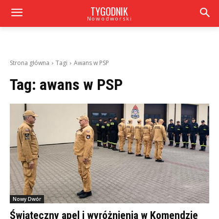
TYGODNIK
Nowodworski
Strona główna
Tagi
Awans w PSP
Tag:
awans w PSP
Nowy Dwór
Świąteczny apel i wyróżnienia w Komendzie