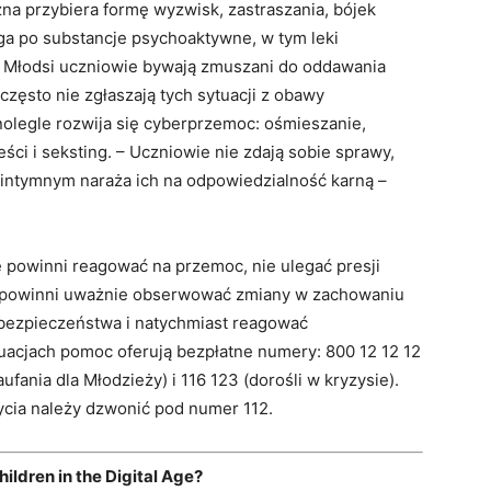
a przybiera formę wyzwisk, zastraszania, bójek
ga po substancje psychoaktywne, w tym leki
 Młodsi uczniowie bywają zmuszani do oddawania
zęsto nie zgłaszają tych sytuacji z obawy
nolegle rozwija się cyberprzemoc: ośmieszanie,
ci i seksting. – Uczniowie nie zdają sobie sprawy,
 intymnym naraża ich na odpowiedzialność karną –
e powinni reagować na przemoc, nie ulegać presji
ce powinni uważnie obserwować zmiany w zachowaniu
 bezpieczeństwa i natychmiast reagować
uacjach pomoc oferują bezpłatne numery: 800 12 12 12
ufania dla Młodzieży) i 116 123 (dorośli w kryzysie).
cia należy dzwonić pod numer 112.
ildren in the Digital Age?