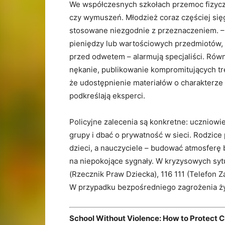
We współczesnych szkołach przemoc fizyczn
czy wymuszeń. Młodzież coraz częściej się
stosowane niezgodnie z przeznaczeniem. –
pieniędzy lub wartościowych przedmiotów, c
przed odwetem – alarmują specjaliści. Rów
nękanie, publikowanie kompromitujących treś
że udostępnienie materiałów o charakterze
podkreślają eksperci.
Policyjne zalecenia są konkretne: uczniowi
grupy i dbać o prywatność w sieci. Rodzi
dzieci, a nauczyciele – budować atmosferę
na niepokojące sygnały. W kryzysowych syt
(Rzecznik Praw Dziecka), 116 111 (Telefon Za
W przypadku bezpośredniego zagrożenia ży
School Without Violence: How to Protect Ch