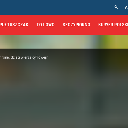
A
PUŁTUSZCZAK
TO I OWO
SZCZYPIORNO
KURYER POLSK
hronić dzieci w erze cyfrowej?