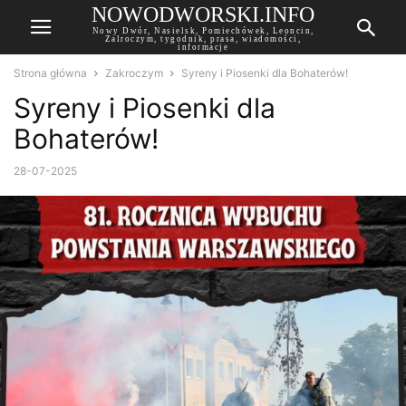
NOWODWORSKI.INFO
Nowy Dwór, Nasielsk, Pomiechówek, Leoncin,
Zalroczym, tygodnik, prasa, wiadomości,
informacje
Strona główna
Zakroczym
Syreny i Piosenki dla Bohaterów!
Syreny i Piosenki dla
Bohaterów!
28-07-2025