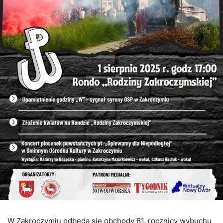
W Zakroczymiu odbędą się obchody 81. rocznicy wybuchu