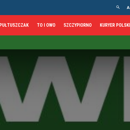
A
PUŁTUSZCZAK
TO I OWO
SZCZYPIORNO
KURYER POLSK