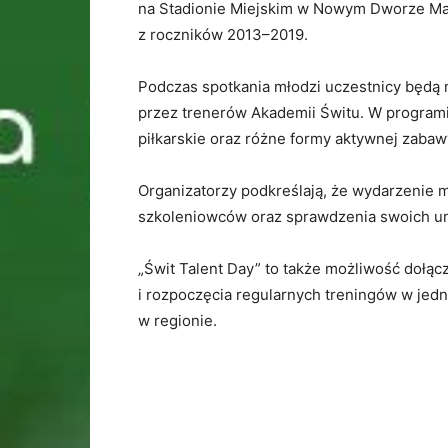
na
Stadionie
Miejskim
w
Nowym
Dworze
Ma
z
roczników
2013–
2019.
Podczas
spotkania
młodzi
uczestnicy
będą
przez
trenerów
Akademii
Świtu.
W
program
piłkarskie
oraz
różne
formy
aktywnej
zabaw
Organizatorzy
podkreślają,
że
wydarzenie
szkoleniowców
oraz
sprawdzenia
swoich
u
„
Świt
Talent
Day”
to
także
możliwość
dołąc
i
rozpoczęcia
regularnych
treningów
w
jed
w
regionie.