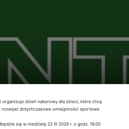
i
organizuje
dzień
naborowy
dla
dzieci,
które
chcą
b
rozwijać
dotychczasowe
umiejętności
sportowe.
dbędzie
się
w
niedzielę
22
III
2026
r.
o
godz.
16.00