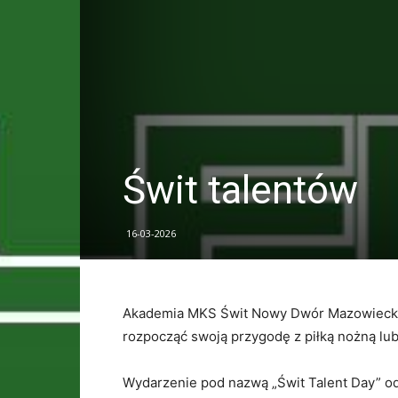
Świt talentów
16-03-2026
Akademia
MKS
Świt
Nowy
Dwór
Mazowieck
rozpocząć
swoją
przygodę
z
piłką
nożną
lu
Wydarzenie
pod
nazwą „
Świt
Talent
Day”
o