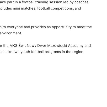
take
part
in
a
football
training
session
led
by
coaches
ncludes
mini
matches,
football
competitions,
and
en
to
everyone
and
provides
an
opportunity
to
meet
the
environment.
in
the
MKS
Świt
Nowy
Dwór
Mazowiecki
Academy
and
best-
known
youth
football
programs
in
the
region.