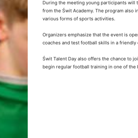
During
the
meeting
young
participants
will
from
the
Świt
Academy.
The
program
also
i
various
forms
of
sports
activities.
Organizers
emphasize
that
the
event
is
op
coaches
and
test
football
skills
in
a
friendly
Świt
Talent
Day
also
offers
the
chance
to
jo
begin
regular
football
training
in
one
of
the