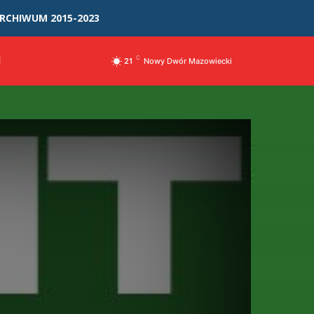
RCHIWUM 2015-2023
I
C
21
Nowy Dwór Mazowiecki