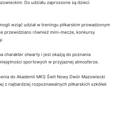
zowieckim.
Do
udziału
zaproszone
są
dzieci
mogli
wziąć
udział
w
treningu
piłkarskim
prowadzonym
ie
przewidziano
również
mini-
mecze,
konkursy
y.
ma
charakter
otwarty
i
jest
okazją
do
poznania
miejętności
sportowych
w
przyjaznej
atmosferze.
zenia
do
Akademii
MKS
Świt
Nowy
Dwór
Mazowiecki
nej
z
najbardziej
rozpoznawalnych
piłkarskich
szkółek