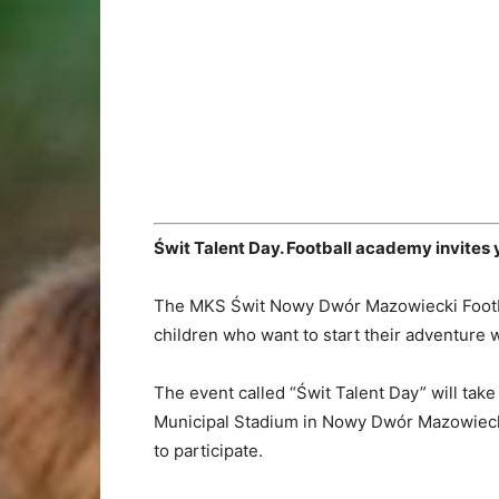
Świt
Talent
Day.
Football
academy
invites
The
MKS
Świt
Nowy
Dwór
Mazowiecki
Foot
children
who
want
to
start
their
adventure
The
event
called “
Świt
Talent
Day”
will
tak
Municipal
Stadium
in
Nowy
Dwór
Mazowiec
to
participate.