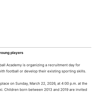
young
players
ball
Academy
is
organizing
a
recruitment
day
for
with
football
or
develop
their
existing
sporting
skills.
e
place
on
Sunday,
March
22,
2026,
at
4:
00
p.m.
at
the
ki.
Children
born
between
2013
and
2019
are
invited