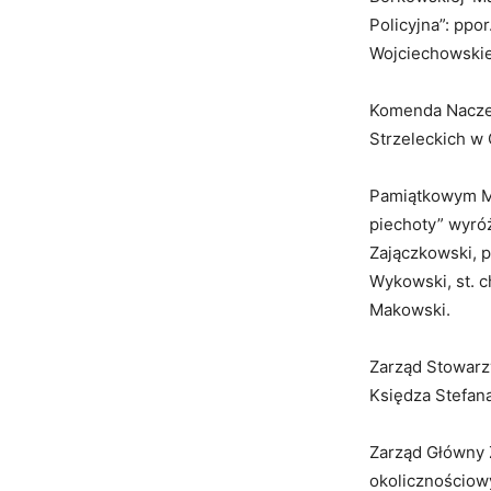
Policyjna”: ppor
Wojciechowskie
Komenda Naczel
Strzeleckich w
Pamiątkowym M
piechoty” wyróżn
Zajączkowski, p
Wykowski, st. c
Makowski.
Zarząd Stowarzy
Księdza Stefan
Zarząd Główny 
okolicznościow