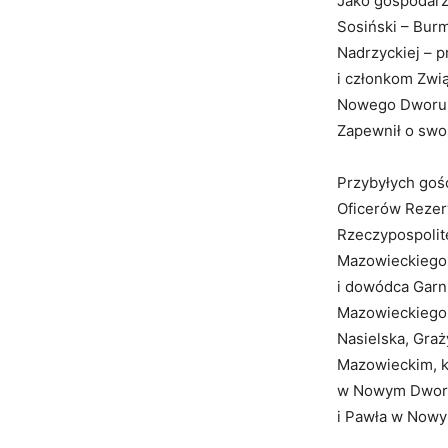
Jako gospodarz 
Sosiński – Bur
Nadrzyckiej – p
i członkom Zwią
Nowego Dworu M
Zapewnił o swo
Przybyłych gośc
Oficerów Rezerw
Rzeczypospolit
Mazowieckiego,
i dowódca Garn
Mazowieckiego,
Nasielska, Gra
Mazowieckim, ks
w Nowym Dworze
i Pawła w Now