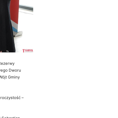
 Rezerwy
owego Dworu
 Wójt Gminy
roczystość –