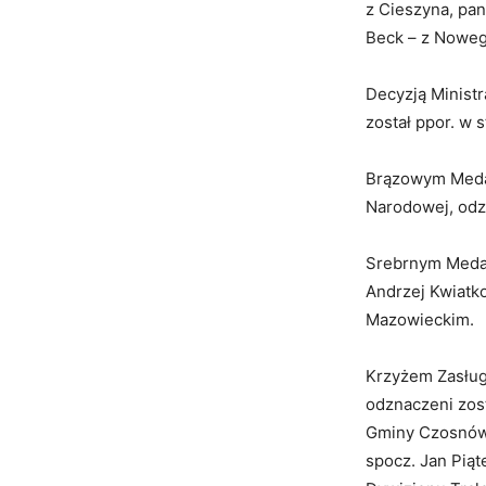
z Cieszyna, pa
Beck – z Nowe
Decyzją Minist
został ppor. w s
Brązowym Medal
Narodowej, odzn
Srebrnym Medal
Andrzej Kwiatk
Mazowieckim.
Krzyżem Zasług
odznaczeni zos
Gminy Czosnów,
spocz. Jan Pią