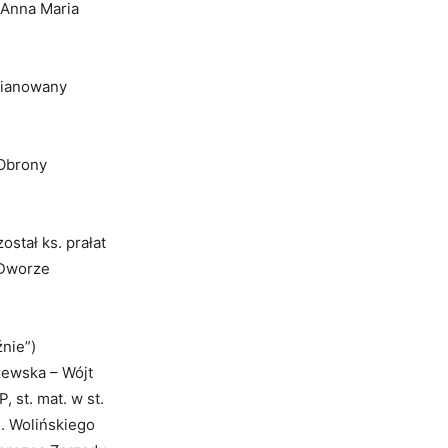
 Anna Maria
mianowany
 Obrony
stał ks. prałat
 Dworze
nie”)
zewska – Wójt
st. mat. w st.
. Wolińskiego