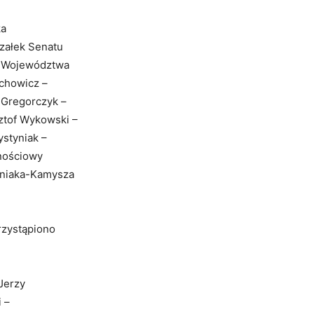
ka
szałek Senatu
ka Województwa
chowicz –
 Gregorczyk –
sztof Wykowski –
styniak –
znościowy
iniaka-Kamysza
rzystąpiono
Jerzy
 –