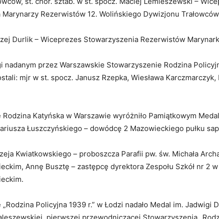
wców, st. chor. sztab. w st. spocz. Maciej Lemieszewski – Wic
 Marynarzy Rezerwistów 12. Wolińskiego Dywizjonu Trałowców
rzej Durlik – Wiceprezes Stowarzyszenia Rezerwistów Marynark
i nadanym przez Warszawskie Stowarzyszenie Rodzina Policyj
stali: mjr w st. spocz. Janusz Rzepka, Wiesława Karczmarczyk,
e Rodzina Katyńska w Warszawie wyróżniło Pamiątkowym Meda
 Mariusza Łuszczyńskiego – dowódcę 2 Mazowieckiego pułku sa
rzeja Kwiatkowskiego – proboszcza Parafii pw. św. Michała Arc
ckim, Annę Busztę – zastępcę dyrektora Zespołu Szkół nr 2
eckim.
„Rodzina Policyjna 1939 r.” w Łodzi nadało Medal im. Jadwigi 
leszewskiej, pierwszej przewodniczącej Stowarzyszenia „Rod