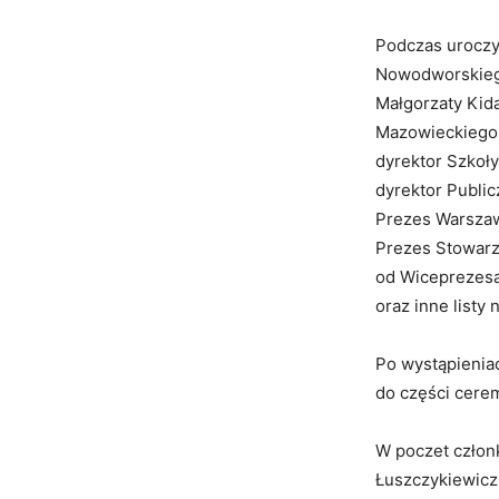
Podczas uroczy
Nowodworskiego,
Małgorzaty Kida
Mazowieckiego,
dyrektor Szkoł
dyrektor Public
Prezes Warszaw
Prezes Stowarz
od Wiceprezesa
oraz inne listy
Po wystąpienia
do części cerem
W poczet członk
Łuszczykiewicz 