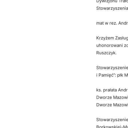
Dywizjonu Trało
Stowarzyszenia
mat w rez. And
Krzyżem Zasług
uhonorowani zo
Ruszczyk.
Stowarzyszeni
i Pamięć”: płk
ks. prałata And
Dworze Mazowie
Dworze Mazowi
Stowarzyszenie 
Borkowskiej-Ma