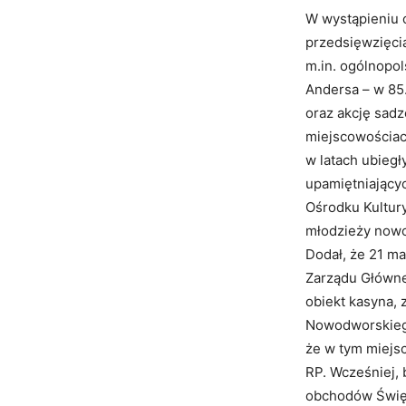
W wystąpieniu 
przedsięwzięci
m.in. ogólnopol
Andersa – w 85.
oraz akcję sad
miejscowościach
w latach ubiegł
upamiętniający
Ośrodku Kultur
młodzieży nowo
Dodał, że 21 m
Zarządu Główne
obiekt kasyna,
Nowodworskiego 
że w tym miejs
RP. Wcześniej, 
obchodów Święt