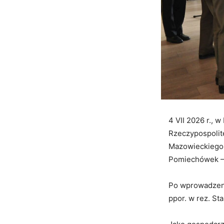
4 VII 2026 r.,
Rzeczypospolit
Mazowieckiego –
Pomiechówek – 
Po wprowadzeni
ppor. w rez. S