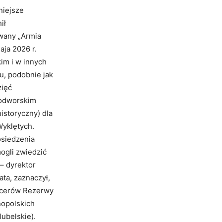
niejsze
ił
owany „Armia
aja 2026 r.
im i w innych
u, podobnie jak
zięć
wodworskim
istoryczny) dla
Wyklętych.
osiedzenia
ogli zwiedzić
– dyrektor
ta, zaznaczył,
ficerów Rezerwy
nopolskich
ubelskie).