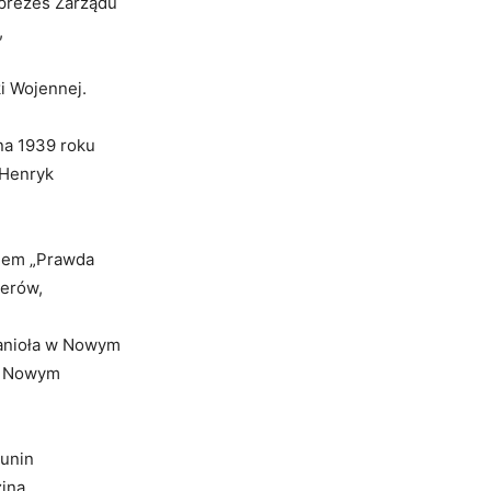
eprezes Zarządu
,
i Wojennej.
na 1939 roku
 Henryk
lem „Prawda
perów,
hanioła w Nowym
 w Nowym
Dunin
zina