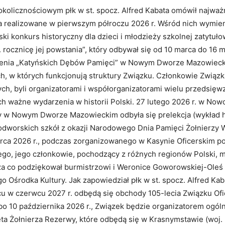
okolicznościowym płk w st. spocz. Alfred Kabata omówił najważ
a realizowane w pierwszym półroczu 2026 r. Wśród nich wymien
ski konkurs historyczny dla dzieci i młodzieży szkolnej zatytuł
 rocznicę jej powstania”, który odbywał się od 10 marca do 16 m
zenia „Katyńskich Dębów Pamięci” w Nowym Dworze Mazowieck
, w których funkcjonują struktury Związku. Członkowie Związk
ych, byli organizatorami i współorganizatorami wielu przedsięw
ch ważne wydarzenia w historii Polski. 27 lutego 2026 r. w No
y w Nowym Dworze Mazowieckim odbyła się prelekcja (wykład h
dworskich szkół z okazji Narodowego Dnia Pamięci Żołnierzy 
arca 2026 r., podczas zorganizowanego w Kasynie Oficerskim p
go, jego członkowie, pochodzący z różnych regionów Polski, m
 za co podziękował burmistrzowi i Weronice Goworowskiej-Oleś 
Ośrodka Kultury. Jak zapowiedział płk w st. spocz. Alfred Kaba
cu w czerwcu 2027 r. odbędą się obchody 105-lecia Związku O
bo 10 października 2026 r., Związek będzie organizatorem ogól
a Żołnierza Rezerwy, które odbędą się w Krasnymstawie (woj. l