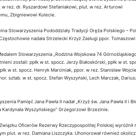
. w rez. dr. Ryszardowi Stefaniakowi, plut. w rez. Arturowi
mu, Zbigniewowi Kulecie.
na Stowarzyszenia Pododdziały Tradycji Oręża Polskiego – Po
 Częstochowie nadała Strzelecki Krzyż Zasługi ppor. Tomaszowi
edalem Stowarzyszenia „Rodzina Wojskowa 74 Górnośląskiego
ieni zostali: ppłk w st. spocz. Jerzy Białoskórski, ppłk w st. s
płk w st. spocz. Henryk Marciniak, ppor. w rez. Stanisław Wojci
hor. sztab. w st. spocz. Stefan Wyszyński, Lech Marczak, Dariusz
szenia Pamięć Jana Pawła II nadał „Krzyż św. Jana Pawła II i 
a Kardynała Wyszyńskiego” Grzegorzowi Brzezinie.
Związku Oficerów Rezerwy Rzeczypospolitej Polskiej wyróżnił
ym plut. w rez. Damiana Liszczyka. Uhonorował również okolic