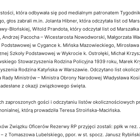
stości, która odbywała się pod medialnym patronatem Tygodni
 głos zabrali m.in. Jolanta Hibner, która odczytała list od Mar
wy-Błońskiej, Witold Prandota, który odczytał list od Marszał
 Andrzej Pacocha – Wicestarosta Nowodworski, Małgorzata Wa
y Podstawowej w Cygance k. Mińska Mazowieckiego, Mirosława
znej Szkoły Podstawowej w Wykrocie k. Ostrołęki, Michał Krzy
skiego Stowarzyszenia Rodzina Policyjna 1939 roku, Marek Kry
yszenia Rodzina Katyńska w Warszawie. Odczytano list okolic
 Rady Ministrów – Ministra Obrony Narodowej Władysława Kos
 nadesłane z okazji związkowego święta.
ch zaproszonych gości i odczytaniu listów okolicznościowych p
onialnej, którą prowadziła Teresa Stroińska-Macińska.
ów Związku Oficerów Rezerwy RP przyjęci zostali: ppłk w rez. 
– z Tomaszowa Lubelskiego, ppor. w st. spocz. Janusz Rybiński