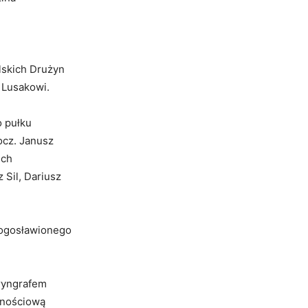
lskich Drużyn
 Lusakowi.
 pułku
pocz. Janusz
ech
 Sil, Dariusz
Błogosławionego
 ryngrafem
znościową