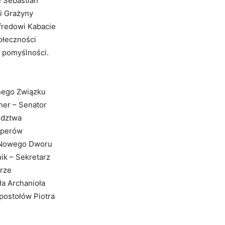
ł Sebastian
i Grażyny
lfredowi Kabacie
ołeczności
j pomyślności.
wnego Związku
ner – Senator
ództwa
aperów
z Nowego Dworu
ik – Sekretarz
rze
ła Archanioła
postołów Piotra