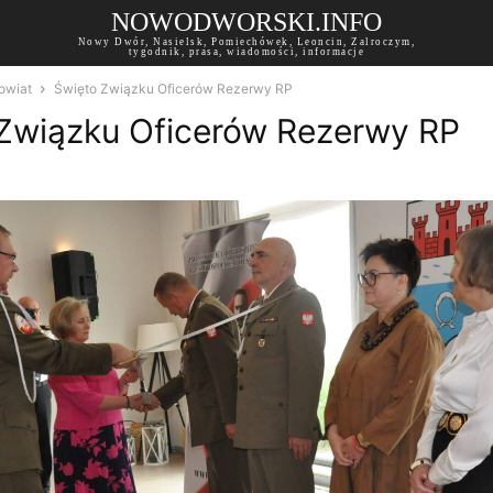
NOWODWORSKI.INFO
Nowy Dwór, Nasielsk, Pomiechówek, Leoncin, Zalroczym,
tygodnik, prasa, wiadomości, informacje
owiat
Święto Związku Oficerów Rezerwy RP
Związku Oficerów Rezerwy RP