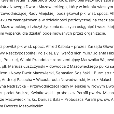
terenu i jeden z patronów obchodów, jako pierwszy głos zabra
mistrz Nowego Dworu Mazowieckiego, który w imieniu własnym 
rzewodniczącej Rady Miejskiej, podziękował płk. w st. spocz. A
zku za zaangażowanie w działalności patriotycznej na rzecz sp
azowieckiego i złożył życzenia dalszych osiągnięć i wszelkie
im wsparciu dla działań podejmowanych przez organizację.
i powitał płk w st. spocz. Alfred Kabata – prezes Zarządu Głó
y Rzeczypospolitej Polskiej. Byli wśród nich m.in.: Jolanta Hib
ej Polskiej, Witold Prandota – reprezentujący Marszałka Wojew
 płk Mariusz Łuszczyński – dowódca 2 Mazowieckiego pułku s
izonu Nowy Dwór Mazowiecki, Sebastian Sosiński – Burmistr
 Andrzej Pacocha – Wicestarosta Nowodworski, Marek Maluchn
żyna Nadrzycka – Przewodnicząca Rady Miejskiej w Nowym Dwo
. prałat Andrzej Kwiatkowski – proboszcz Parafii pw. św. Micha
 Mazowieckim, ks. Dariusz Bala – Proboszcz Parafii pw. św. A
ym Dworze Mazowieckim.