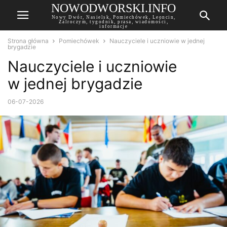
NOWODWORSKI.INFO
Nowy Dwór, Nasielsk, Pomiechówek, Leoncin,
Zalroczym, tygodnik, prasa, wiadomości,
informacje
Strona główna
Pomiechówek
Nauczyciele i uczniowie w jednej
brygadzie
Nauczyciele i uczniowie
w jednej brygadzie
06-07-2026