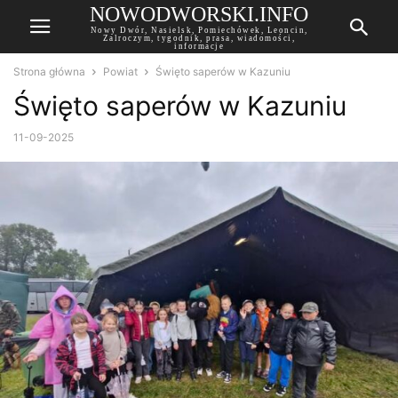
NOWODWORSKI.INFO
Nowy Dwór, Nasielsk, Pomiechówek, Leoncin,
Zalroczym, tygodnik, prasa, wiadomości,
informacje
Strona główna
Powiat
Święto saperów w Kazuniu
Święto saperów w Kazuniu
11-09-2025