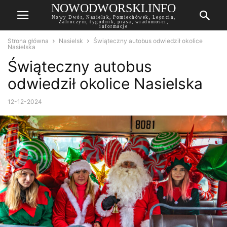
NOWODWORSKI.INFO
Nowy Dwór, Nasielsk, Pomiechówek, Leoncin,
Zalroczym, tygodnik, prasa, wiadomości,
informacje
Strona główna
Nasielsk
Świąteczny autobus odwiedził okolice
Nasielska
Świąteczny autobus
odwiedził okolice Nasielska
12-12-2024