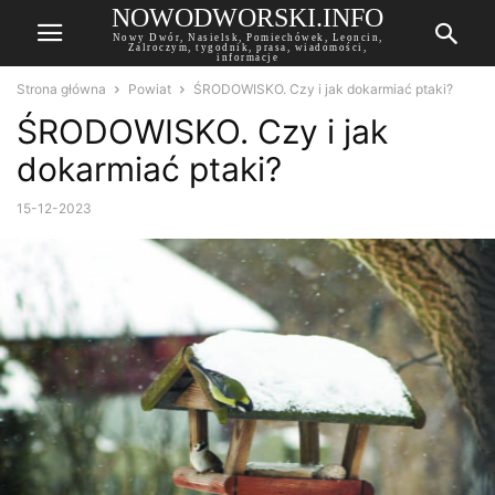
NOWODWORSKI.INFO
Nowy Dwór, Nasielsk, Pomiechówek, Leoncin,
Zalroczym, tygodnik, prasa, wiadomości,
informacje
Strona główna
Powiat
ŚRODOWISKO. Czy i jak dokarmiać ptaki?
ŚRODOWISKO. Czy i jak
dokarmiać ptaki?
15-12-2023