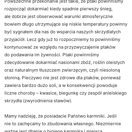
Powszechne przekonanie jest takie, że ptaki powinniśmy
rozpocząć dokarmiać kiedy spadnie pierwszy śnieg,
ale dobrze jest obserwować warunki atmosferyczne
bowiem długo utrzymujące się niskie temperatury powinny
być sygnałem dla nas do wsparcia naszych skrzydlatych
przyjaciół. Lecz gdy już to rozpoczniemy to powinniśmy
kontynuować ze względu na przyzwyczajenie ptaków
do podawania im żywności. Ptaki powinniśmy
zdecydowanie dokarmiać nasionami zbóż, roślin oleistych
oraz naturalnym tłuszczem zwierzęcym, czyli niesoloną
słoniną. Pieczywo nie jest zdrowe dla ptaków, ponieważ
zawiera bardzo dużo soli, a w konsekwencji powoduje
liczne choroby – kwasice, biegunkę czy zespół anielskiego
skrzydła (zwyrodnienia stawów).
Mamy nadzieję, że posiadacie Państwo karmniki. Jeśli
nie to zachęcamy to zbudowania własnego. Niezmiernie
ważne jest dbanie o higienę karmnika i miejsca