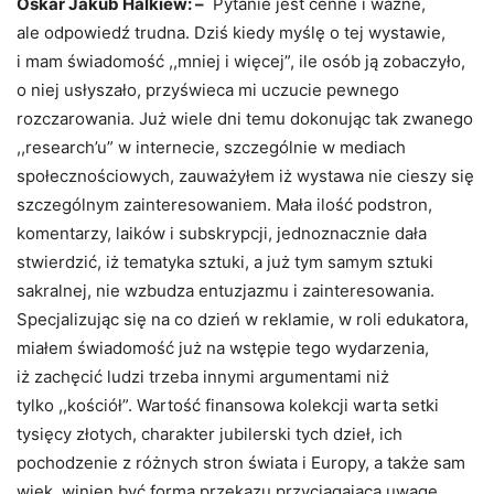
Oskar Jakub Halkiew: –
Pytanie jest cenne i ważne,
ale odpowiedź trudna. Dziś kiedy myślę o tej wystawie,
i mam świadomość ,,mniej i więcej”, ile osób ją zobaczyło,
o niej usłyszało, przyświeca mi uczucie pewnego
rozczarowania. Już wiele dni temu dokonując tak zwanego
,,research’u” w internecie, szczególnie w mediach
społecznościowych, zauważyłem iż wystawa nie cieszy się
szczególnym zainteresowaniem. Mała ilość podstron,
komentarzy, laików i subskrypcji, jednoznacznie dała
stwierdzić, iż tematyka sztuki, a już tym samym sztuki
sakralnej, nie wzbudza entuzjazmu i zainteresowania.
Specjalizując się na co dzień w reklamie, w roli edukatora,
miałem świadomość już na wstępie tego wydarzenia,
iż zachęcić ludzi trzeba innymi argumentami niż
tylko ,,kościół”. Wartość finansowa kolekcji warta setki
tysięcy złotych, charakter jubilerski tych dzieł, ich
pochodzenie z różnych stron świata i Europy, a także sam
wiek, winien być formą przekazu przyciągającą uwagę