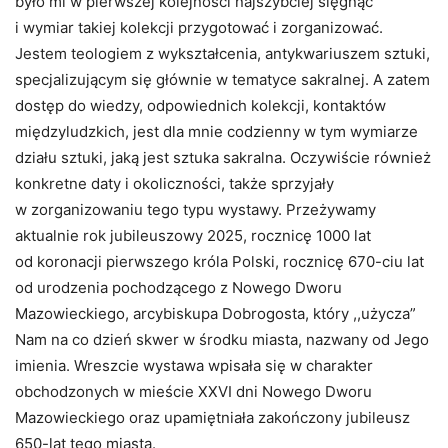
było mi w pierwszej kolejności najszybciej sięgnąć
i wymiar takiej kolekcji przygotować i zorganizować.
Jestem teologiem z wykształcenia, antykwariuszem sztuki,
specjalizującym się głównie w tematyce sakralnej. A zatem
dostęp do wiedzy, odpowiednich kolekcji, kontaktów
międzyludzkich, jest dla mnie codzienny w tym wymiarze
działu sztuki, jaką jest sztuka sakralna. Oczywiście również
konkretne daty i okoliczności, także sprzyjały
w zorganizowaniu tego typu wystawy. Przeżywamy
aktualnie rok jubileuszowy 2025, rocznicę 1000 lat
od koronacji pierwszego króla Polski, rocznicę 670-ciu lat
od urodzenia pochodzącego z Nowego Dworu
Mazowieckiego, arcybiskupa Dobrogosta, który ,,użycza”
Nam na co dzień skwer w środku miasta, nazwany od Jego
imienia. Wreszcie wystawa wpisała się w charakter
obchodzonych w mieście XXVI dni Nowego Dworu
Mazowieckiego oraz upamiętniała zakończony jubileusz
650-lat tego miasta.