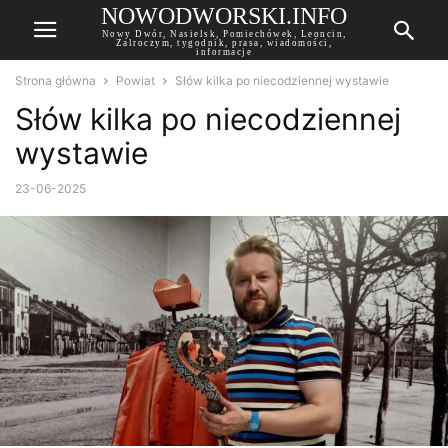
NOWODWORSKI.INFO
Nowy Dwór, Nasielsk, Pomiechówek, Leoncin,
Zalroczym, tygodnik, prasa, wiadomości,
informacje
Strona główna
Powiat
Słów kilka po niecodziennej wystawie
Słów kilka po niecodziennej
wystawie
23-06-2025