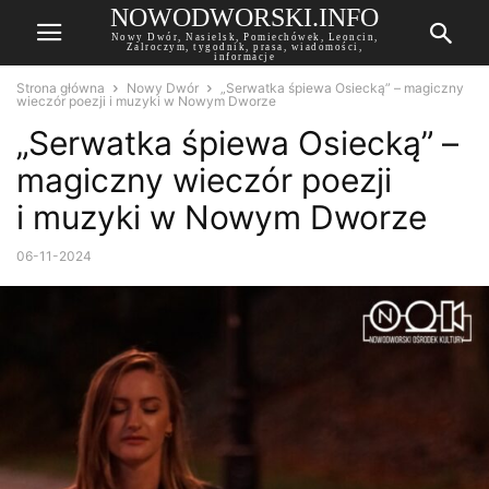
NOWODWORSKI.INFO
Nowy Dwór, Nasielsk, Pomiechówek, Leoncin,
Zalroczym, tygodnik, prasa, wiadomości,
informacje
Strona główna
Nowy Dwór
„Serwatka śpiewa Osiecką” – magiczny
wieczór poezji i muzyki w Nowym Dworze
„Serwatka śpiewa Osiecką” –
magiczny wieczór poezji
i muzyki w Nowym Dworze
06-11-2024