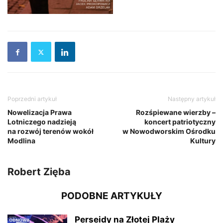
Poprzedni artykuł
Następny artykuł
Nowelizacja Prawa
Rozśpiewane wierzby –
Lotniczego nadzieją
koncert patriotyczny
na rozwój terenów wokół
w Nowodworskim Ośrodku
Modlina
Kultury
Robert Zięba
PODOBNE ARTYKUŁY
Perseidy na Złotej Plaży