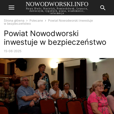
NOWODWORSKI.INFO
Nowy Dwór, Nasielsk, Pomiechówek, Leoncin,
Zalroczym, tygodnik, prasa, wiadomości,
informacje
Strona główna
Polecane
Powiat Nowodworski inwestuje
w bezpieczeństwo
Powiat Nowodworski
inwestuje w bezpieczeństwo
15-06-2025