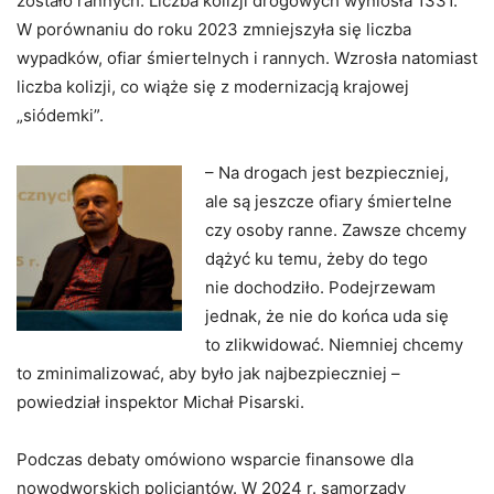
zostało rannych. Liczba kolizji drogowych wyniosła 1331.
W porównaniu do roku 2023 zmniejszyła się liczba
wypadków, ofiar śmiertelnych i rannych. Wzrosła natomiast
liczba kolizji, co wiąże się z modernizacją krajowej
„siódemki”.
– Na drogach jest bezpieczniej,
ale są jeszcze ofiary śmiertelne
czy osoby ranne. Zawsze chcemy
dążyć ku temu, żeby do tego
nie dochodziło. Podejrzewam
jednak, że nie do końca uda się
to zlikwidować. Niemniej chcemy
to zminimalizować, aby było jak najbezpieczniej –
powiedział inspektor Michał Pisarski.
Podczas debaty omówiono wsparcie finansowe dla
nowodworskich policjantów. W 2024 r. samorządy