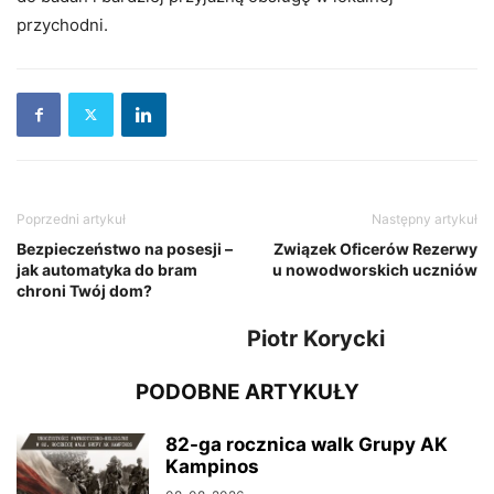
przychodni.
Poprzedni artykuł
Następny artykuł
Bezpieczeństwo na posesji –
Związek Oficerów Rezerwy
jak automatyka do bram
u nowodworskich uczniów
chroni Twój dom?
Piotr Korycki
PODOBNE ARTYKUŁY
82-ga rocznica walk Grupy AK
Kampinos