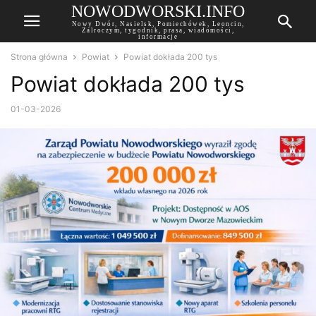
NOWODWORSKI.INFO
Nowy Dwór, Nasielsk, Pomiechówek, Leoncin,
Zalroczym, tygodnik, prasa, wiadomości,
informacje
Strona główna
Powiat
Powiat dokłada 200 tys
Powiat dokłada 200 tys
01-03-2026