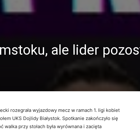
mstoku, ale lider pozos
cki rozegrała wyjazdowy mecz w ramach 1. ligi kobiet
połem UKS Dojlidy Białystok. Spotkanie zakończyło się
 walka przy stołach była wyrównana i zacięta