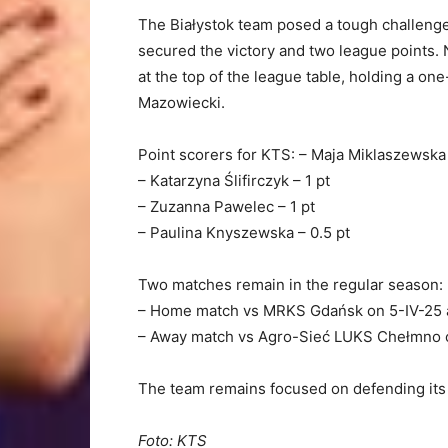
The Białystok team posed a tough challenge
secured the victory and two league point
at the top of the league table, holding a on
Mazowiecki.
Point scorers for KTS: – Maja Miklaszewska 
– Katarzyna Ślifirczyk – 1 pt
– Zuzanna Pawelec – 1 pt
– Paulina Knyszewska – 0.5 pt
Two matches remain in the regular season:
– Home match vs MRKS Gdańsk on 5-IV-25 a
– Away match vs Agro-Sieć LUKS Chełmno o
The team remains focused on defending its
Foto: KTS