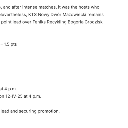
, and after intense matches, it was the hosts who
s. Nevertheless, KTS Nowy Dwór Mazowiecki remains
e-point lead over Feniks Recykling Bogoria Grodzisk
– 1.5 pts
t 4 p.m.
n 12-IV-25 at 4 p.m.
 lead and securing promotion.