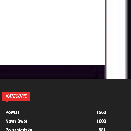
KATEGORIE
Powiat
1560
Nowy Dwór
1000
Po sąsiedzku
581