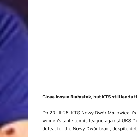
––––––––––
Close loss in Białystok, but KTS still leads 
On 23-III-25, KTS Nowy Dwór Mazowiecki’s 
women’s table tennis league against UKS Do
defeat for the Nowy Dwór team, despite de