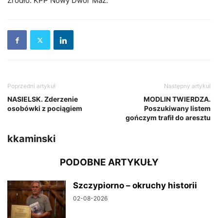
Źródło: KPP Nowy Dwór Maz.
Poprzedni artykuł
Następny artykuł
NASIELSK. Zderzenie
MODLIN TWIERDZA.
osobówki z pociągiem
Poszukiwany listem
gończym trafił do aresztu
kkaminski
PODOBNE ARTYKUŁY
Szczypiorno – okruchy historii
02-08-2026