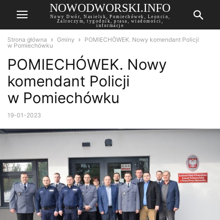
NOWODWORSKI.INFO
Nowy Dwór, Nasielsk, Pomiechówek, Leoncin,
Zalroczym, tygodnik, prasa, wiadomości,
informacje
Strona główna
Gminy
POMIECHÓWEK. Nowy komendant Policji
w Pomiechówku
POMIECHÓWEK. Nowy
komendant Policji
w Pomiechówku
19-01-2023