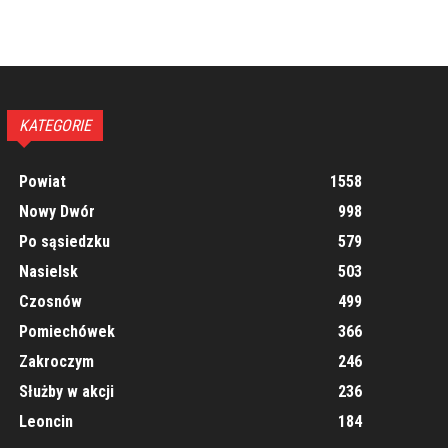
KATEGORIE
Powiat
1558
Nowy Dwór
998
Po sąsiedzku
579
Nasielsk
503
Czosnów
499
Pomiechówek
366
Zakroczym
246
Służby w akcji
236
Leoncin
184