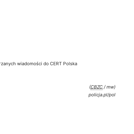
jrzanych wiadomości do CERT Polska
(
CBZC
/ mw)
policja.pl/pol