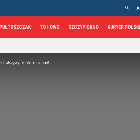
A
PUŁTUSZCZAK
TO I OWO
SZCZYPIORNO
KURYER POLSK
zed fałszywymi informacjami!