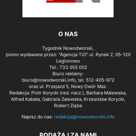
O NAS
Tygodnik Nowodworski,
pismo wydawane przez: "Agencja TiO" ul. Rynek 2, 05-120
Legionowo
Tel.: 733 055 002
Biuro reklamy:
biuro@nowodworski.info
, tel. 512-405-972
oraz ul. Przejazd 5, Nowy Dwór Maz.
Redakcja: Piotr Korycki (red. nacz.), Barbara Malewska,
Alfred Kabata, Gabriela Zalewska, Krzesisław Korycki,
Robert Zięba
Napisz do nas:
redakcja@nowodworski.info
PODĄŻAJ ZA NAMI