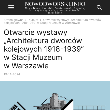
NOWODWORSKI.INFO
Nowy Dwór, Nasielsk, Pomiechówek, Leoncin,
Zalroczym, tygodnik, prasa, wiadomości,
informacje
Strona główna
Kultura
Otwarcie wystawy „Architektura dworców
kolejowych 1918-1939” w Stacji Muzeum w Warszawie
Otwarcie wystawy
„Architektura dworców
kolejowych 1918-1939”
w Stacji Muzeum
w Warszawie
19-11-2024