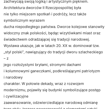
zachwycają swoją logiką i artystycznym pięknem.
Architektura dworców II Rzeczpospolitej była
nie tylko miejscem spotkań i podróży, lecz także
symbolicznym wyrazem
ducha niepodległego państwa. Dworce kolejowe stanowiły
widoczny znak polskości, będąc wizytówkami miast oraz
świadectwem odradzającej się tradycji narodowej.
Wystawa ukazuje, jak w latach 20. XX w. dominował tzw.
„styl polski”, nawiązujący do tradycji dworu szlacheckiego
– z
jego rozłożystymi bryłami, stromymi dachami
i kolumnowymi ganeczkami, podkreślającymi patriotyzm
i narodowy
charakter. W połowie dekady, wraz z rozwojem
modernizmu, pojawiły się budynki symbolizujące postęp
i cywilizacyjne
zaawansowanie, odzwierciedlające narodową odmianę
tego stylu, łączącą nowoczesność z elementami sztuki