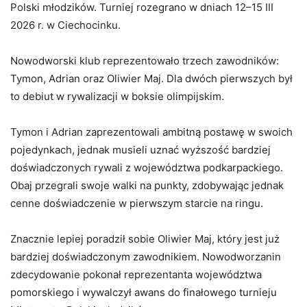
Polski
młodzików.
Turniej
rozegrano
w
dniach
12–
15
III
2026
r.
w
Ciechocinku.
Nowodworski
klub
reprezentowało
trzech
zawodników:
Tymon,
Adrian
oraz
Oliwier
Maj.
Dla
dwóch
pierwszych
był
to
debiut
w
rywalizacji
w
boksie
olimpijskim.
Tymon
i
Adrian
zaprezentowali
ambitną
postawę
w
swoich
pojedynkach,
jednak
musieli
uznać
wyższość
bardziej
doświadczonych
rywali
z
województwa
podkarpackiego.
Obaj
przegrali
swoje
walki
na
punkty,
zdobywając
jednak
cenne
doświadczenie
w
pierwszym
starcie
na
ringu.
Znacznie
lepiej
poradził
sobie
Oliwier
Maj,
który
jest
już
bardziej
doświadczonym
zawodnikiem.
Nowodworzanin
zdecydowanie
pokonał
reprezentanta
województwa
pomorskiego
i
wywalczył
awans
do
finałowego
turnieju