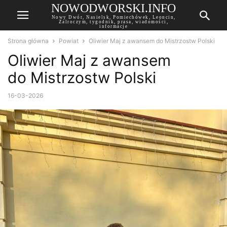
NOWODWORSKI.INFO
Nowy Dwór, Nasielsk, Pomiechówek, Leoncin,
Zalroczym, tygodnik, prasa, wiadomości,
informacje
Strona główna
Powiat
Oliwier Maj z awansem do Mistrzostw Polski
Oliwier Maj z awansem
do Mistrzostw Polski
16-03-2026