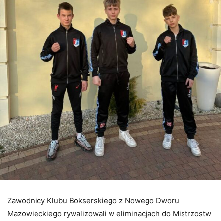
Zawodnicy
Klubu
Bokserskiego
z
Nowego
Dworu
Mazowieckiego
rywalizowali
w
eliminacjach
do
Mistrzostw