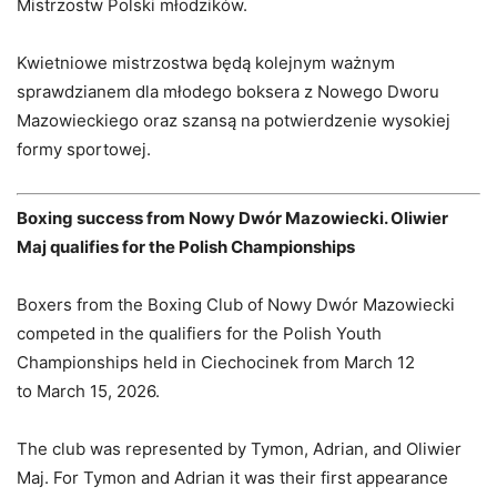
Mistrzostw
Polski
młodzików.
Kwietniowe
mistrzostwa
będą
kolejnym
ważnym
sprawdzianem
dla
młodego
boksera
z
Nowego
Dworu
Mazowieckiego
oraz
szansą
na
potwierdzenie
wysokiej
formy
sportowej.
Boxing
success
from
Nowy
Dwór
Mazowiecki.
Oliwier
Maj
qualifies
for
the
Polish
Championships
Boxers
from
the
Boxing
Club
of
Nowy
Dwór
Mazowiecki
competed
in
the
qualifiers
for
the
Polish
Youth
Championships
held
in
Ciechocinek
from
March
12
to
March
15,
2026.
The
club
was
represented
by
Tymon,
Adrian,
and
Oliwier
Maj.
For
Tymon
and
Adrian
it
was
their
first
appearance