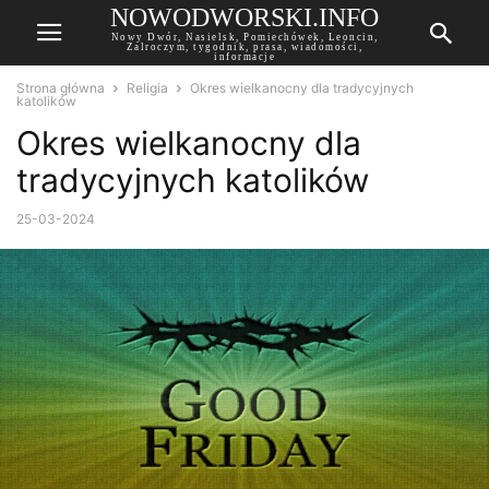
NOWODWORSKI.INFO
Nowy Dwór, Nasielsk, Pomiechówek, Leoncin,
Zalroczym, tygodnik, prasa, wiadomości,
informacje
Strona główna
Religia
Okres wielkanocny dla tradycyjnych
katolików
Okres wielkanocny dla
tradycyjnych katolików
25-03-2024