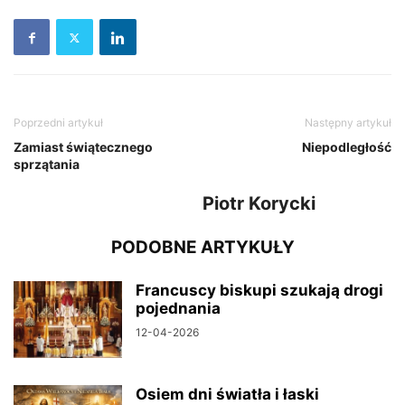
Poprzedni artykuł
Następny artykuł
Zamiast świątecznego
Niepodległość
sprzątania
Piotr Korycki
PODOBNE ARTYKUŁY
Francuscy biskupi szukają drogi
pojednania
12-04-2026
Osiem dni światła i łaski