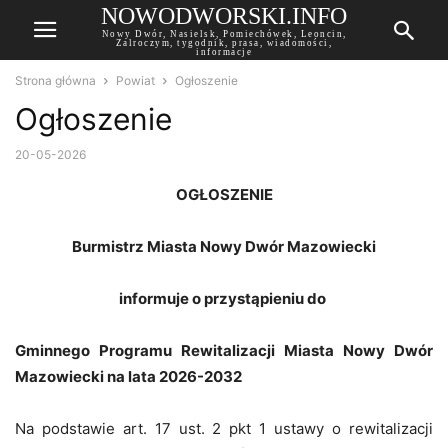
NOWODWORSKI.INFO
Nowy Dwór, Nasielsk, Pomiechówek, Leoncin,
Zalroczym, tygodnik, prasa, wiadomości,
informacje
Strona główna
Powiat
Ogłoszenie
Ogłoszenie
20-05-2026
OGŁOSZENIE
Burmistrz Miasta Nowy Dwór Mazowiecki
informuje o przystąpieniu do
Gminnego Programu Rewitalizacji Miasta Nowy Dwór
Mazowiecki na lata 2026-2032
Na podstawie art. 17 ust. 2 pkt 1 ustawy o rewitalizacji