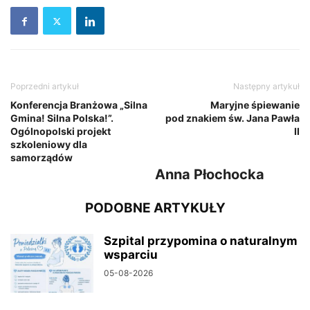
Poprzedni artykuł
Następny artykuł
Konferencja Branżowa „Silna
Maryjne śpiewanie
Gmina! Silna Polska!”.
pod znakiem św. Jana Pawła
Ogólnopolski projekt
II
szkoleniowy dla
samorządów
Anna Płochocka
PODOBNE ARTYKUŁY
Szpital przypomina o naturalnym
wsparciu
05-08-2026