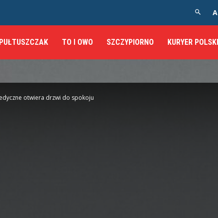
A
PUŁTUSZCZAK
TO I OWO
SZCZYPIORNO
KURYER POLSK
dyczne otwiera drzwi do spokoju