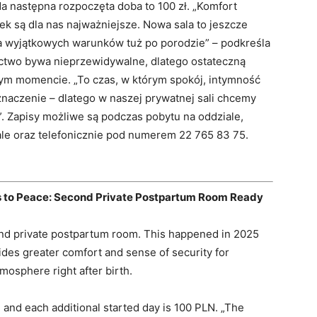
da następna rozpoczęta doba to 100 zł. „Komfort
k są dla nas najważniejsze. Nowa sala to jeszcze
a wyjątkowych warunków tuż po porodzie” – podkreśla
ctwo bywa nieprzewidywalne, dlatego ostateczną
ym momencie. „To czas, w którym spokój, intymność
znaczenie – dlatego w naszej prywatnej sali chcemy
. Zapisy możliwe są podczas pobytu na oddziale,
ale oraz telefonicznie pod numerem 22 765 83 75.
 to Peace: Second Private Postpartum Room Ready
d private postpartum room. This happened in 2025
es greater comfort and sense of security for
tmosphere right after birth.
, and each additional started day is 100 PLN. „The