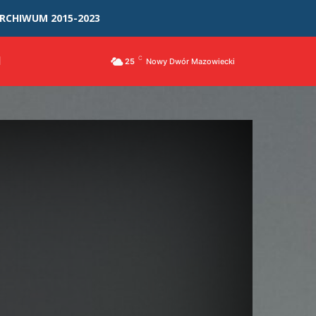
RCHIWUM 2015-2023
I
C
25
Nowy Dwór Mazowiecki