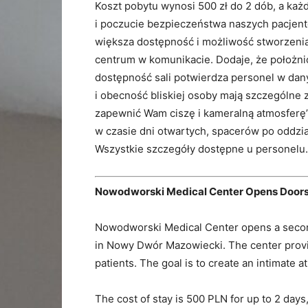
Koszt pobytu wynosi 500 zł do 2 dób, a każ
i poczucie bezpieczeństwa naszych pacjente
większa dostępność i możliwość stworzeni
centrum w komunikacie. Dodaje, że położni
dostępność sali potwierdza personel w dan
i obecność bliskiej osoby mają szczególne 
zapewnić Wam ciszę i kameralną atmosferę”
w czasie dni otwartych, spacerów po oddzi
Wszystkie szczegóły dostępne u personelu.
Nowodworski Medical Center Opens Doors
Nowodworski Medical Center opens a secon
in Nowy Dwór Mazowiecki. The center provid
patients. The goal is to create an intimate a
The cost of stay is 500 PLN for up to 2 days