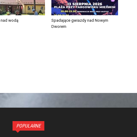
e nad wodą
Spadające gwiazdy nad Nowym
Dworem
POPULARNE