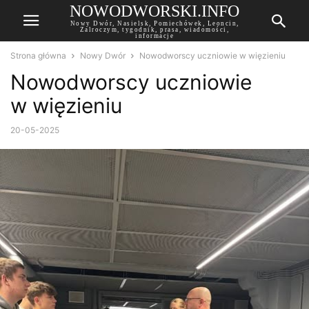
NOWODWORSKI.INFO
Nowy Dwór, Nasielsk, Pomiechówek, Leoncin,
Zalroczym, tygodnik, prasa, wiadomości,
informacje
Strona główna
Nowy Dwór
Nowodworscy uczniowie w więzieniu
Nowodworscy uczniowie
w więzieniu
20-05-2025