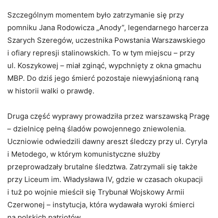
Szczególnym momentem było zatrzymanie się przy
pomniku Jana Rodowicza „Anody”, legendarnego harcerza
Szarych Szeregów, uczestnika Powstania Warszawskiego
i ofiary represji stalinowskich. To w tym miejscu – przy
ul. Koszykowej – miał zginąć, wypchnięty z okna gmachu
MBP. Do dziś jego śmierć pozostaje niewyjaśnioną raną
w historii walki o prawdę.
Druga część wyprawy prowadziła przez warszawską Pragę
– dzielnicę pełną śladów powojennego zniewolenia.
Uczniowie odwiedzili dawny areszt śledczy przy ul. Cyryla
i Metodego, w którym komunistyczne służby
przeprowadzały brutalne śledztwa. Zatrzymali się także
przy Liceum im. Władysława IV, gdzie w czasach okupacji
i tuż po wojnie mieścił się Trybunał Wojskowy Armii
Czerwonej – instytucja, która wydawała wyroki śmierci
na polskich patriotów.