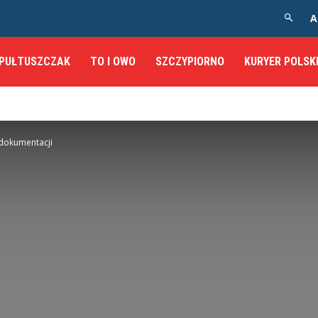
A
PUŁTUSZCZAK
TO I OWO
SZCZYPIORNO
KURYER POLSK
dokumentacji