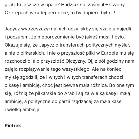
grał i to jeszcze w upale? Hadziuk się zaśmiał – Czarny
Czerepach w rudej peruczce, to by dopiero było…!
Japycz wytrzeszczył na nich oczy jakby się szaleju najedli
i poczułem, że nieporozumienie być jakieś musi. I było.
Okazuje się, że Japycz o transferach politycznych myślał,
a nie o piłkarskich. I nie o przyszłość piłki w Europie mu się
rozchodziło, a o przyszłość Ojczyzny. Oj, z pół godziny nam
zajęło rozplątywanie tego wszystkiego. Ale na koniec
my się zgodzili, że i w tych i w tych transferach chodzi
o kasę i ambicję, choć jest pewna mała różnica. Bo one tym
się, różnią że piłkarskie do Arabii są za wielką kasę i małą
ambicję, a polityczne do partii rządzącej za mała kasę
i wielką ambicję.
Pietrek