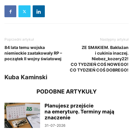
Poprzedni artykuł
Następny artykuł
84 lata temu wojska
ZE SMAKIEM. Bakłażan
niemieckie zaatakowały RP –
i cukinia inaczej.
początek II wojny światowej
Niebez_kozery22!
CO TYDZIEŃ COŚ NOWEGO!
CO TYDZIEŃ COŚ DOBREGO!
Kuba Kaminski
PODOBNE ARTYKUŁY
Planujesz przejście
na emeryturę. Terminy mają
znaczenie
31-07-2026