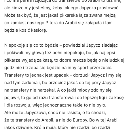
i co ma partia rządząca do transferów do Arabii to też nie,
ale kimże my jesteśmy, żeby takiego Japycza prostować.
Może tak być, że jest jakaś piłkarska łajza zwana mejzą,
co zamiast naszego Pitera do Arabii się załapała i tam
będzie kosić kasiorę.
Niepokoję się co to będzie – powiedział Japycz siadając
i pokiwali my głową też pełni niepokoju, bo jak najlepsi
piłkarze wyjadą za kasą, to dobre mecze będą o nieludzkiej
godzinie i trzeba się będzie na inny sport przerzucić.
Transfery to jednak jest upadek – dorzucił Japycz i my się
nad tym zadumali, bo przecież jakoś do tej pory Japycz
na transfery nie narzekał. A co jakiś młody zdolny się
pojawił, to go od razu transferowali do lepszej ligi i za kasę
i dla rozwoju, więc jednoznaczne takie to nie było.
Ale może Japyczowi, choć nie rasista, o to chodzi,
że te transfery do Arabii, a nie do Europy. Bo w tej Arabii
jakoś dziwnie. Króla mają, który nie rządzi, bo rządzi