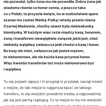
nie pozwalał, tylko żona mu nie pozwoliła. Dobra żona jak
wiadomo równie co honor cenna, a jeszcze taka
co z Polski, to przyszła święta, bo w małżeństwie spore
szanse ma zostać Matką-Polką i wtedy prawie równa
Czarnej Madonnie, choćby nawet była niebieskooką
blondynką. W każdym więc razie między kasą, honorem,
żoną i transferem niewątpliwie związek jakiś jest, choć
niekiedy wątpliwy zwłaszcza jeśli chodzi o kasę i honor.
Bo kasy nie mieć, zwłaszcza jak jesteś mężem,
to niehonorowo, ale nie każda kasa przynosi honor.
Więc kwestia transferów też może niehonorowa być
i wątpliwa
Tu się pojawił Japycz i ni przypiął ni przyłatał, zaczął mówić
o mejzie, że taki mejza to najgorsza łajza i że takiego
transferu, to się wstydzić poważnie trzeba, a najpoważniej
jak się jest partią rządzącą. Co to mejza to my nie wiedzieli