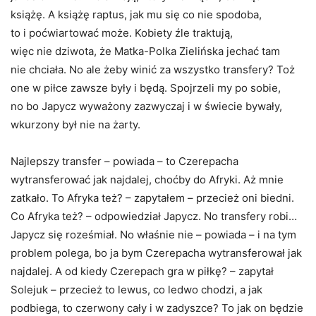
książę. A książę raptus, jak mu się co nie spodoba,
to i poćwiartować może. Kobiety źle traktują,
więc nie dziwota, że Matka-Polka Zielińska jechać tam
nie chciała. No ale żeby winić za wszystko transfery? Toż
one w piłce zawsze były i będą. Spojrzeli my po sobie,
no bo Japycz wyważony zazwyczaj i w świecie bywały,
wkurzony był nie na żarty.
Najlepszy transfer – powiada – to Czerepacha
wytransferować jak najdalej, choćby do Afryki. Aż mnie
zatkało. To Afryka też? – zapytałem – przecież oni biedni.
Co Afryka też? – odpowiedział Japycz. No transfery robi…
Japycz się roześmiał. No właśnie nie – powiada – i na tym
problem polega, bo ja bym Czerepacha wytransferował jak
najdalej. A od kiedy Czerepach gra w piłkę? – zapytał
Solejuk – przecież to lewus, co ledwo chodzi, a jak
podbiega, to czerwony cały i w zadyszce? To jak on będzie