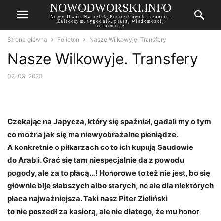
NOWODWORSKI.INFO
Nowy Dwór, Nasielsk, Pomiechówek, Leoncin,
Zalroczym, tygodnik, prasa, wiadomości,
informacje
Strona główna
Felieton
Nasze Wilkowyje. Transfery
Nasze Wilkowyje. Transfery
02-09-2023
Czekając na Japycza, który się spaźniał, gadali my o tym
co można jak się ma niewyobrażalne pieniądze.
A konkretnie o piłkarzach co to ich kupują Saudowie
do Arabii. Grać się tam niespecjalnie da z powodu
pogody, ale za to płacą…! Honorowe to też nie jest, bo się
głównie bije słabszych albo starych, no ale dla niektórych
płaca najważniejsza. Taki nasz Piter Zieliński
to nie poszedł za kasiorą, ale nie dlatego, że mu honor