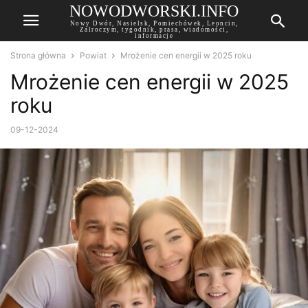
NOWODWORSKI.INFO
Nowy Dwór, Nasielsk, Pomiechówek, Leoncin,
Zalroczym, tygodnik, prasa, wiadomości,
informacje
Strona główna
Powiat
Mrożenie cen energii w 2025 roku
Mrożenie cen energii w 2025
roku
09-12-2024