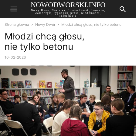
NOWODWORSKI.INFO
Nowy Dwór, Nasielsk, Pomiechówek, Leoncin,
Zalroczym, tygodnik, prasa, wiadomości,
informacje
Strona główna
Nowy Dwór
Młodzi chcą głosu, nie tylko betonu
Młodzi chcą głosu,
nie tylko betonu
10-02-2026